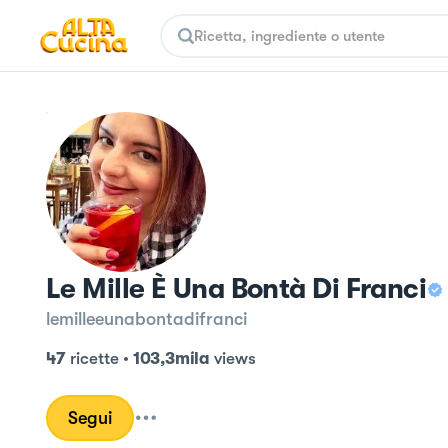
Le Mille È Una Bontà Di Franci
lemilleeunabontadifranci
47
ricette
•
103,3mila
views
Segui