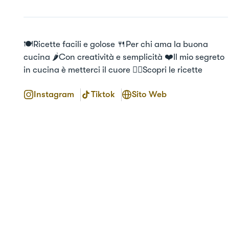
🍽Ricette facili e golose 🍴Per chi ama la buona 
cucina 🌶Con creatività e semplicità ❤️Il mio segreto 
in cucina è metterci il cuore 👇🏻Scopri le ricette
Instagram
Tiktok
Sito Web