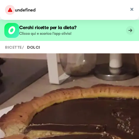
undefined
Cerchi ricette per la dieta?
Clicca qui e scarica l’app olivia!
RICETTE
/
DOLCI