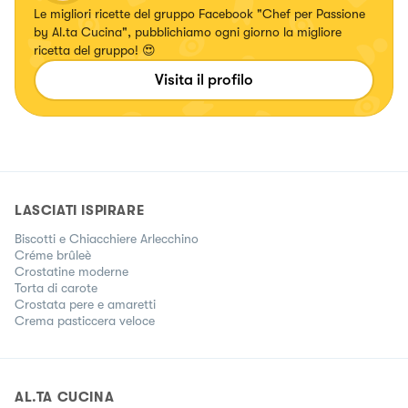
Le migliori ricette del gruppo Facebook "Chef per Passione
by Al.ta Cucina", pubblichiamo ogni giorno la migliore
ricetta del gruppo! 😍
Visita il profilo
LASCIATI ISPIRARE
Biscotti e Chiacchiere Arlecchino
Créme brûleè
Crostatine moderne
Torta di carote
Crostata pere e amaretti
Crema pasticcera veloce
AL.TA CUCINA