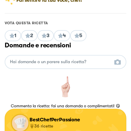
Fai sentire la tua voce, chef!
VOTA QUESTA RICETTA
1
2
3
4
5
Domande e recensioni
Commenta la ricetta: fai una domanda o complimentati! 😋
BestChefPerPassione
36
ricette