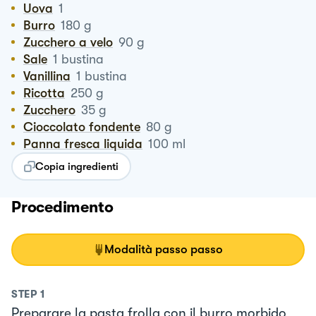
Uova
1
Burro
180
g
Zucchero a velo
90
g
Sale
1
bustina
Vanillina
1
bustina
Ricotta
250
g
Zucchero
35
g
Cioccolato fondente
80
g
Panna fresca liquida
100
ml
Copia ingredienti
Procedimento
Modalità passo passo
STEP
1
Preparare la pasta frolla con il burro morbido