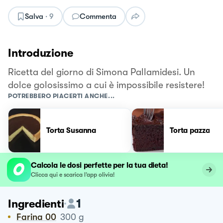
Salva
·
9
Commenta
Introduzione
Ricetta del giorno di Simona Pallamidesi. Un
dolce golosissimo a cui è impossibile resistere!
POTREBBERO PIACERTI ANCHE...
Torta Susanna
Torta pazza
Calcola le dosi perfette per la tua dieta!
Clicca qui e scarica l’app olivia!
1
Ingredienti
Farina 00
300
g