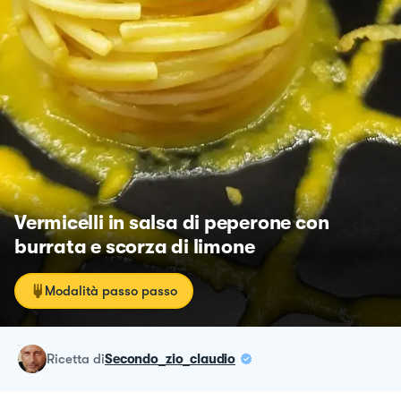
Vermicelli in salsa di peperone con
burrata e scorza di limone
Modalità passo passo
ricetta
di
Secondo_zio_claudio