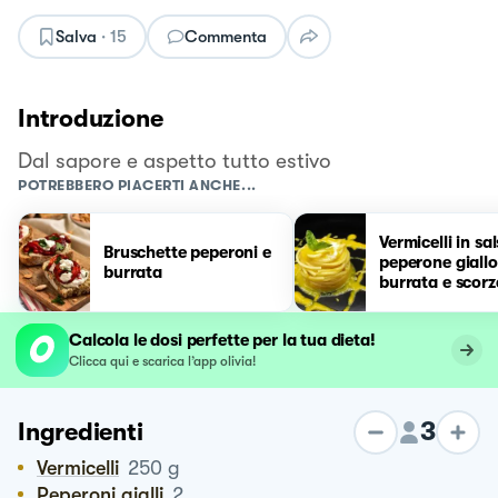
Salva
·
15
Commenta
Introduzione
Dal sapore e aspetto tutto estivo
POTREBBERO PIACERTI ANCHE...
Vermicelli in sal
Bruschette peperoni e
peperone giall
burrata
burrata e scorz
limone
Calcola le dosi perfette per la tua dieta!
Clicca qui e scarica l’app olivia!
3
Ingredienti
Vermicelli
250
g
Peperoni gialli
2