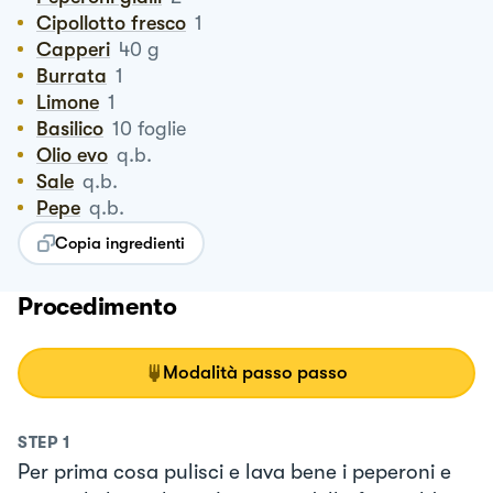
Cipollotto fresco
1
Capperi
40
g
Burrata
1
Limone
1
Basilico
10
foglie
Olio evo
q.b.
Sale
q.b.
Pepe
q.b.
Copia ingredienti
Procedimento
Modalità passo passo
STEP
1
Per prima cosa pulisci e lava bene i peperoni e