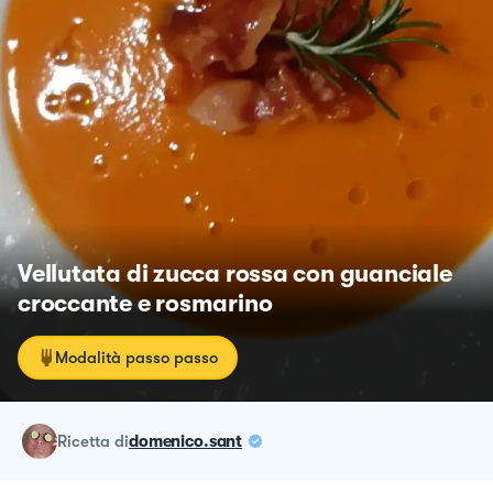
Vellutata di zucca rossa con guanciale
croccante e rosmarino
Modalità passo passo
ricetta
di
domenico.sant