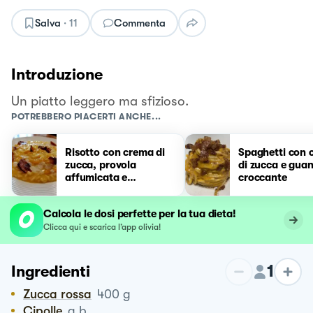
Salva
·
11
Commenta
Introduzione
Un piatto leggero ma sfizioso.
POTREBBERO PIACERTI ANCHE...
Risotto con crema di
Spaghetti con 
zucca, provola
di zucca e guan
affumicata e
croccante
guanciale croccante
Calcola le dosi perfette per la tua dieta!
Clicca qui e scarica l’app olivia!
1
Ingredienti
Zucca rossa
400
g
Cipolle
q.b.