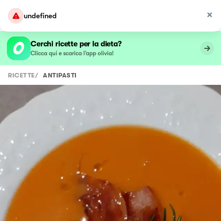
undefined
Cerchi ricette per la dieta?
Clicca qui e scarica l’app olivia!
RICETTE
/
ANTIPASTI