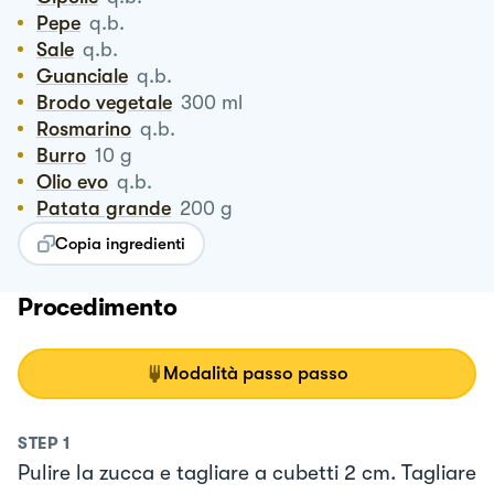
Pepe
q.b.
Sale
q.b.
Guanciale
q.b.
Brodo vegetale
300
ml
Rosmarino
q.b.
Burro
10
g
Olio evo
q.b.
Patata grande
200
g
Copia ingredienti
Procedimento
Modalità passo passo
STEP
1
Pulire la zucca e tagliare a cubetti 2 cm. Tagliare