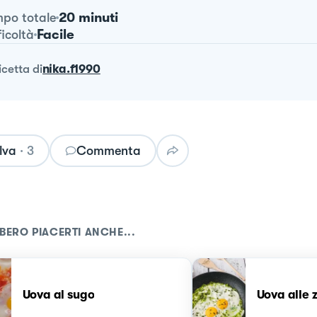
20 minuti
po totale
Facile
ficoltà
ricetta
di
nika.f1990
lva
·
3
Commenta
BERO PIACERTI ANCHE...
Uova al sugo
Uova alle 