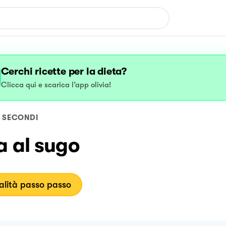
Cerchi ricette per la dieta?
Clicca qui e scarica l’app olivia!
SECONDI
a al sugo
lità passo passo