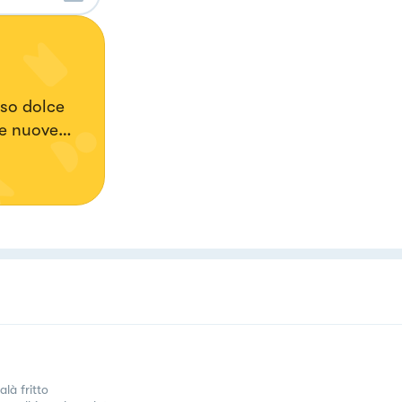
sso dolce
re nuove
là fritto