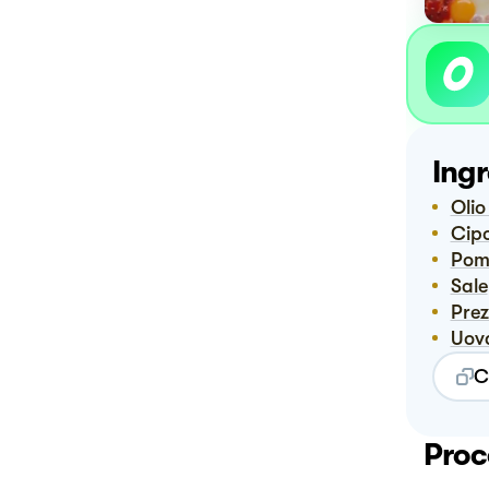
Ingr
Oli
Cip
Po
Sale
Pre
Uov
C
Proc