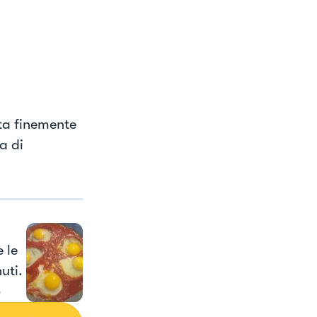
ata finemente
a di
 le
uti.
o