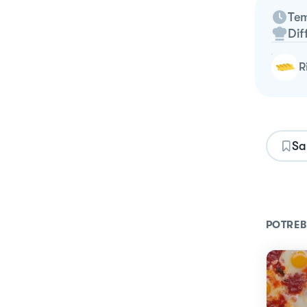
Tem
Dif
Sa
POTREB