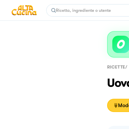
RICETTE
/
Uov
Moda