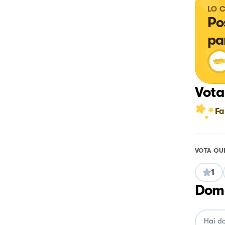
LO 
Po
pa
Vota
Fa
VOTA QU
1
Doma