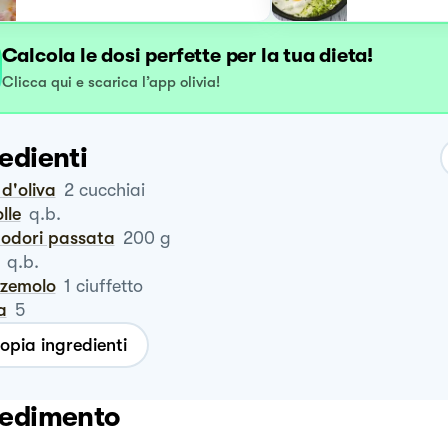
Calcola le dosi perfette per la tua dieta!
Clicca qui e scarica l’app olivia!
edienti
o d'oliva
2
cucchiai
olle
q.b.
modori passata
200
g
q.b.
zzemolo
1
ciuffetto
a
5
opia ingredienti
edimento