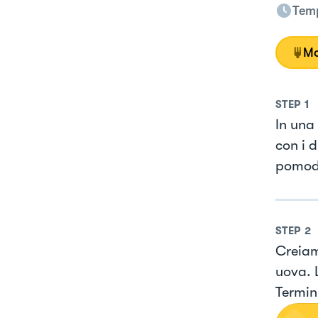
Temp
Mo
STEP
1
In una
con i 
pomodo
STEP
2
Creiam
uova. 
Termin