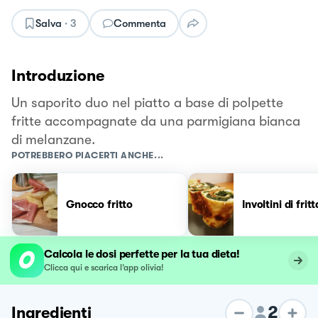
Salva
·
3
Commenta
Introduzione
Un saporito duo nel piatto a base di polpette
fritte accompagnate da una parmigiana bianca
di melanzane.
POTREBBERO PIACERTI ANCHE...
Gnocco fritto
Involtini di frit
Calcola le dosi perfette per la tua dieta!
Clicca qui e scarica l’app olivia!
2
Ingredienti