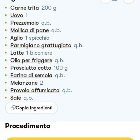
Carne trita
200
g
Uovo
1
Prezzemolo
q.b.
Mollica di pane
q.b.
Aglio
1
spicchio
Parmigiano grattugiato
q.b.
Latte
1
bicchiere
Olio per friggere
q.b.
Prosciutto cotto
100
g
Farina di semola
q.b.
Melanzane
2
Provola affumicata
q.b.
Sale
q.b.
Copia ingredienti
Procedimento