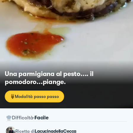
Una parmigiana al pesto.... il
pomodoro...piange.
Modalità passo passo
Difficoltà
Facile
ricetta
di
LacucinadellaCecca