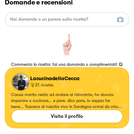
Domande e recensioni
Commenta la ricetta: fai una domanda o complimentati! 😋
LacucinadellaCecca
21
ricette
Causa marito restio ad andare al ristorante, ho dovuto
imparare a cucinare... e pare, dico pare, lo sappia far
bene... Toscana di nascita vivo in Sardegna ormai da otto
anni. Mi piace la pasta, il pesce ed un po meno la carne ...
Visita il profilo
alle torte, preferisco di gran lunga un buon cioccolatino