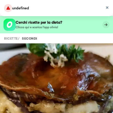
undefined
Cerchi ricette per la dieta?
Clicca qui e scarica l’app olivia!
RICETTE
/
SECONDI