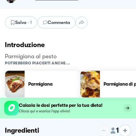
Salva
·
1
Commenta
Introduzione
Parmigiana al pesto
POTREBBERO PIACERTI ANCHE...
Parmigiana
Parmigiana di 
Calcola le dosi perfette per la tua dieta!
Clicca qui e scarica l’app olivia!
1
Ingredienti