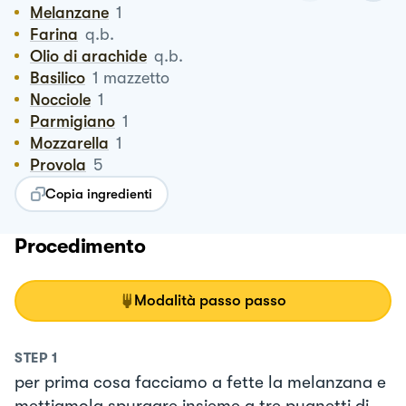
Melanzane
1
Farina
q.b.
Olio di arachide
q.b.
Basilico
1
mazzetto
Nocciole
1
Parmigiano
1
Mozzarella
1
Provola
5
Copia ingredienti
Procedimento
Modalità passo passo
STEP
1
per prima cosa facciamo a fette la melanzana e
mettiamola spurgare insieme a tre pugnetti di