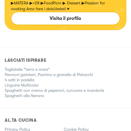
▶MATERA ▶+28 ▶FoodPorn ▶ Dessert ▶Passion for
cooking Amo fare i dolci/salati ♥
Visita il profilo
LASCIATI ISPIRARE
Tagliatelle "terra e mare"
Pennoni gamberi, Pachino e granella di Pistacchi
4 salti in padella
Linguine Multicolor
Spaghetti con crema di peperoni, curcuma e mandorle
Spaghetti alla Nerano
AL.TA CUCINA
Privacy Policy
Cookie Policy