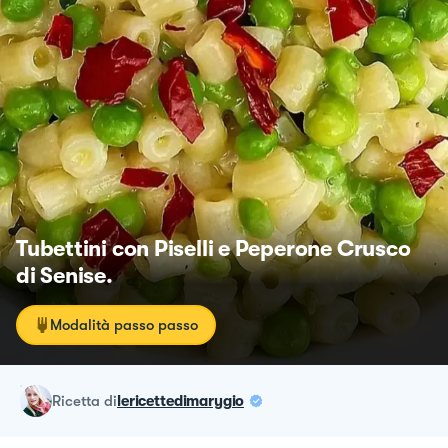
Tubettini con Piselli e Peperone Crusco
di Senise.
Modalità passo passo
ricetta
di
lericettedimarygio