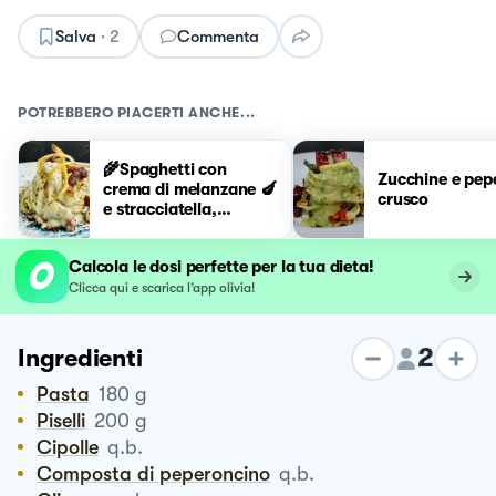
Salva
·
2
Commenta
POTREBBERO PIACERTI ANCHE...
🌾Spaghetti con
Zucchine e pep
crema di melanzane 🍆
crusco
e stracciatella,
guanciale e peperone
crusco 😋
Calcola le dosi perfette per la tua dieta!
Clicca qui e scarica l’app olivia!
2
Ingredienti
Pasta
180
g
Piselli
200
g
Cipolle
q.b.
Composta di peperoncino
q.b.