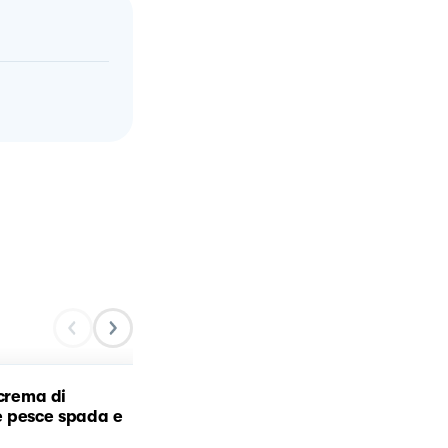
 crema di
Trofie con melanzane e
 pesce spada e
pancetta✨