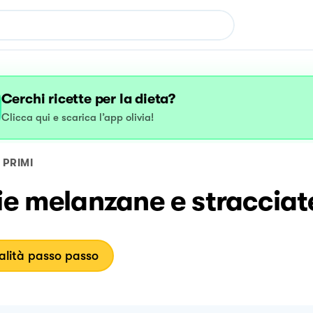
Cerchi ricette per la dieta?
Clicca qui e scarica l’app olivia!
PRIMI
ie melanzane e stracciat
lità passo passo