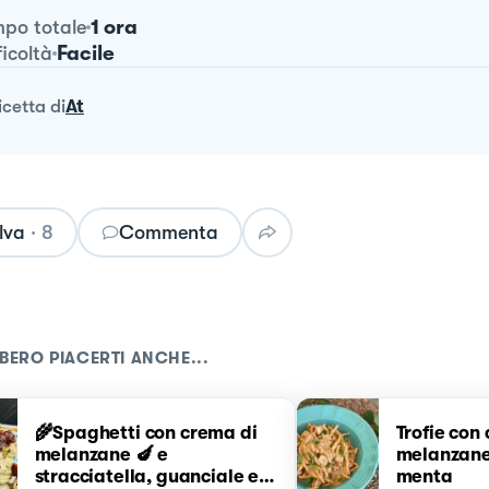
1 ora
po totale
Facile
ficoltà
ricetta
di
At
lva
·
8
Commenta
BERO PIACERTI ANCHE...
🌾Spaghetti con crema di
Trofie con
melanzane 🍆 e
melanzane
stracciatella, guanciale e
menta