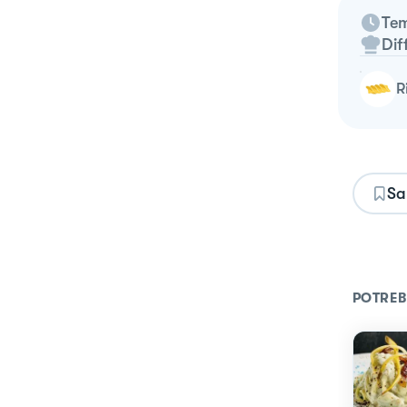
Tem
Dif
Sa
POTREB