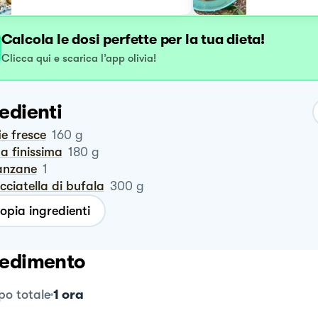
peperone crusco 😋
Calcola le dosi perfette per la tua dieta!
Clicca qui e scarica l’app olivia!
edienti
fie fresce
160
g
pa finissima
180
g
lanzane
1
acciatella di bufala
300
g
opia ingredienti
edimento
1 ora
o totale