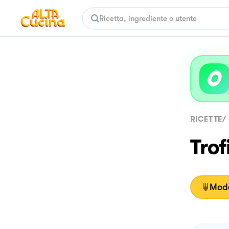
RICETTE
/
Trof
Moda