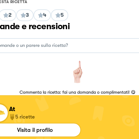
ESTA RICETTA
2
3
4
5
nde e recensioni
Commenta la ricetta: fai una domanda o complimentati! 😋
At
5
ricette
Visita il profilo