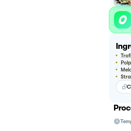
Ingr
Tro
Pol
Me
Str
C
Proc
Temp