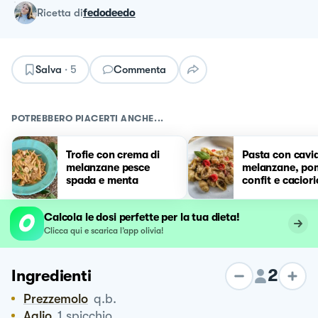
ricetta
di
fedodeedo
Salva
·
5
Commenta
POTREBBERO PIACERTI ANCHE...
Trofie con crema di
Pasta con cavia
melanzane pesce
melanzane, po
spada e menta
confit e cacior
Calcola le dosi perfette per la tua dieta!
Clicca qui e scarica l’app olivia!
2
Ingredienti
Prezzemolo
q.b.
Aglio
1
spicchio