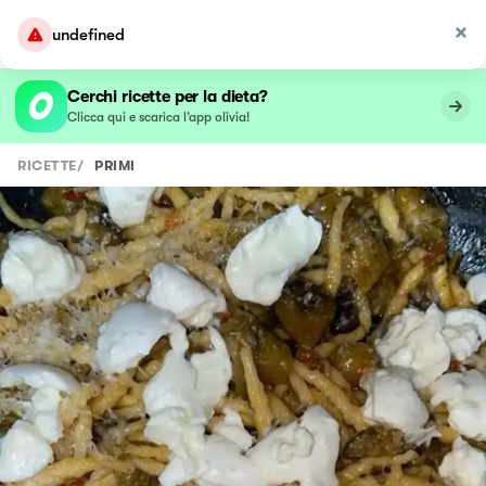
undefined
Cerchi ricette per la dieta?
Clicca qui e scarica l’app olivia!
RICETTE
/
PRIMI