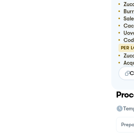
Zuc
Bur
Sale
Ca
Uov
Co
PER 
Zuc
Ac
C
Proc
Temp
Prepa