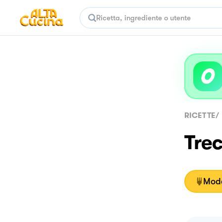
RICETTE
/
Trec
Moda