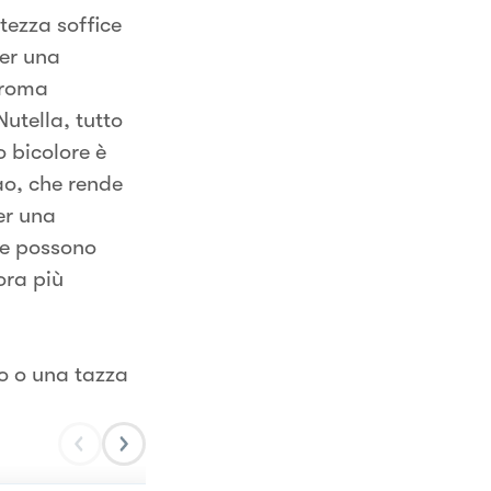
tezza soffice
per una
aroma
utella, tutto
o bicolore è
ao, che rende
er una
ne possono
ora più
o o una tazza