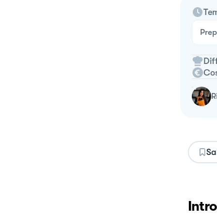
Tem
Prep
Dif
Co
Sa
Intr