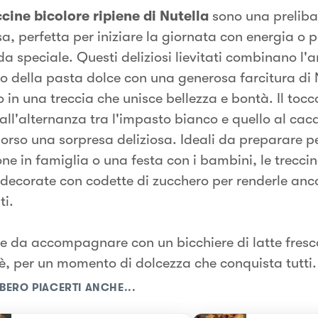
ccine bicolore ripiene di Nutella
sono una preliba
sa, perfetta per iniziare la giornata con energia o 
a speciale. Questi deliziosi lievitati combinano l'
co della pasta dolce con una generosa farcitura di N
 in una treccia che unisce bellezza e bontà. Il tocc
all'alternanza tra l'impasto bianco e quello al cac
orso una sorpresa deliziosa. Ideali da preparare p
one in famiglia o una festa con i bambini, le trecci
 decorate con codette di zucchero per renderle anc
ti.
te da accompagnare con un bicchiere di latte fresc
fè, per un momento di dolcezza che conquista tutti.
BERO PIACERTI ANCHE...