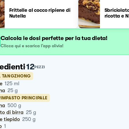
Frittelle al cocco ripiene di
Sbriciolata
Nutella
ricotta e N
Calcola le dosi perfette per la tua dieta!
Clicca qui e scarica l’app olivia!
edienti
12
PEZZI
IL TANGZHONG
te
125
ml
ina
25
g
'IMPASTO PRINCIPALE
ina
500
g
vito di birra
25
g
te tiepido
250
g
o
1