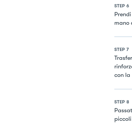
STEP
6
Prendi
mano o
STEP
7
Trasfe
rinforz
con la 
STEP
8
Passat
piccoli