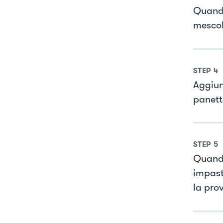
Quando
mesco
STEP
4
Aggiun
panett
STEP
5
Quand
impast
la prov