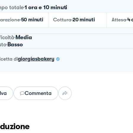
1 ora e 10 minuti
po totale
arazione
50 minuti
Cottura
20 minuti
Attesa
4 
Media
ficoltà
Basso
sto
ricetta
di
giorgiasbakery
lva
Commenta
oduzione