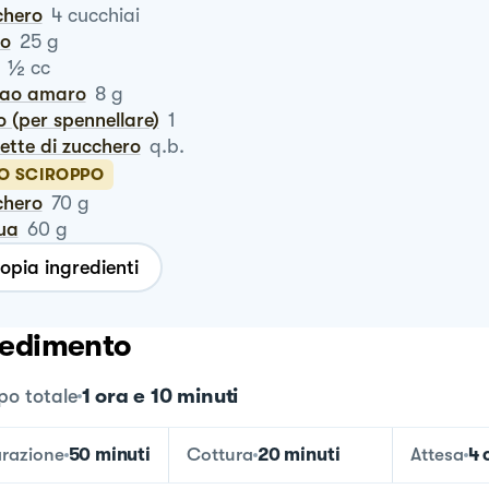
chero
4
cucchiai
ro
25
g
½
cc
cao amaro
8
g
o (per spennellare)
1
dette di zucchero
q.b.
LO SCIROPPO
chero
70
g
qua
60
g
opia ingredienti
edimento
1 ora e 10 minuti
o totale
razione
50 minuti
Cottura
20 minuti
Attesa
4 