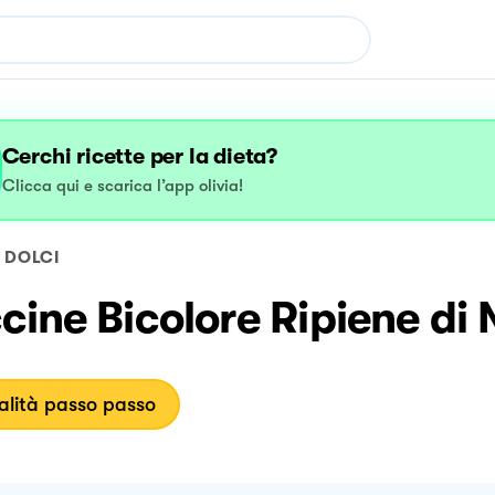
Cerchi ricette per la dieta?
Clicca qui e scarica l’app olivia!
DOLCI
cine Bicolore Ripiene di 
lità passo passo