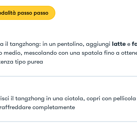
dalità passo passo
a il tangzhong: in un pentolino, aggiungi
latte
e
f
o medio, mescolando con una spatola fino a otten
tenza tipo purea
isci il tangzhong in una ciotola, copri con pellicola
 raffreddare completamente