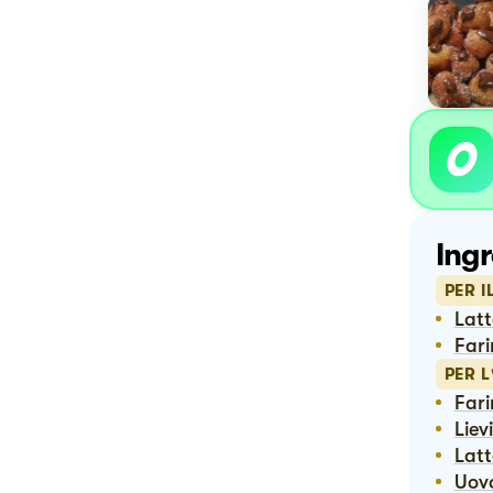
Ingr
PER 
Lat
Far
PER L
Far
Lie
Lat
Uov