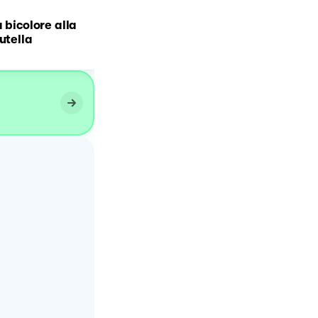
 bicolore alla
Treccine dolci
utella