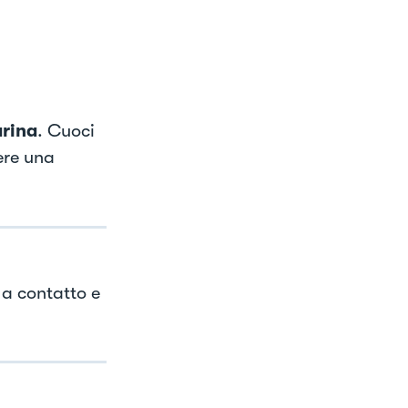
arina
. Cuoci
ere una
 a contatto e