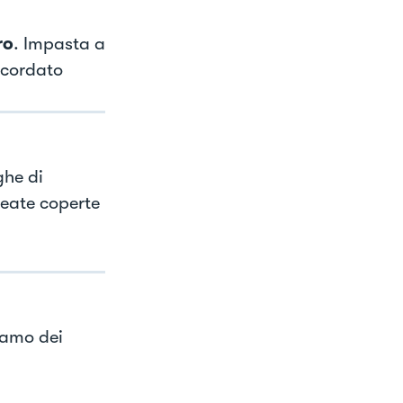
ro
. Impasta a
ncordato
ghe di
oleate coperte
iamo dei