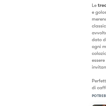
Le
tre
e golo
merend
classi
avvolto
dato d
ogni m
colazi
essere
invitan
Perfet
di caf
POTREB