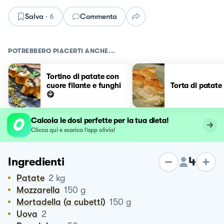
Salva
·
6
Commenta
POTREBBERO PIACERTI ANCHE...
Tortino di patate con
cuore filante e funghi
Torta di patate
😋
Calcola le dosi perfette per la tua dieta!
Clicca qui e scarica l’app olivia!
4
Ingredienti
Patate
2
kg
Mozzarella
150
g
Mortadella (a cubetti)
150
g
Uova
2