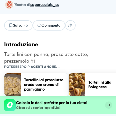
ricetta
di
saporesalute_ss
Salva
·
5
Commenta
Introduzione
Tortellini con panna, prosciutto cotto,
prezzemolo 🍴
POTREBBERO PIACERTI ANCHE...
Tortellini al prosciutto
Tortellini alla
crudo con crema di
Bolognese
parmigiano
Calcola le dosi perfette per la tua dieta!
Clicca qui e scarica l’app olivia!