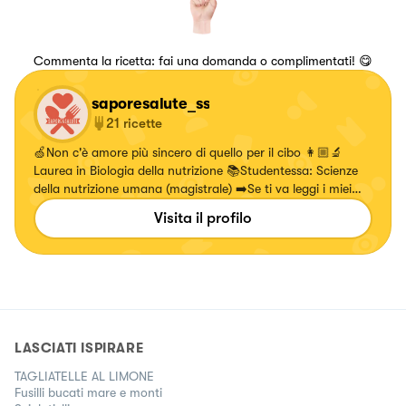
Commenta la ricetta: fai una domanda o complimentati! 😋
saporesalute_ss
21
ricette
🍏Non c'è amore più sincero di quello per il cibo 👩🏼‍🔬
Laurea in Biologia della nutrizione 📚Studentessa: Scienze
della nutrizione umana (magistrale) ➡️Se ti va leggi i miei
post sulla pagina instagram
Visita il profilo
LASCIATI ISPIRARE
TAGLIATELLE AL LIMONE
Fusilli bucati mare e monti