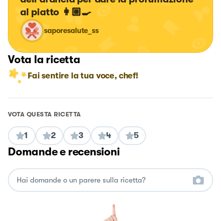
al piatto 👩🏼‍🍳
saporesalute_ss
Vota la ricetta
Fai sentire la tua voce, chef!
VOTA QUESTA RICETTA
1
2
3
4
5
Domande e recensioni