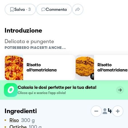
Salva
·
3
Commenta
Introduzione
Delicata e pungente
POTREBBERO PIACERTI ANCHE...
Risotto
Risotto
all'amatriciana
all'amatriciana
Calcola le dosi perfette per la tua dieta!
Clicca qui e scarica l’app olivia!
4
Ingredienti
Riso
300
g
Ortiche
100
g