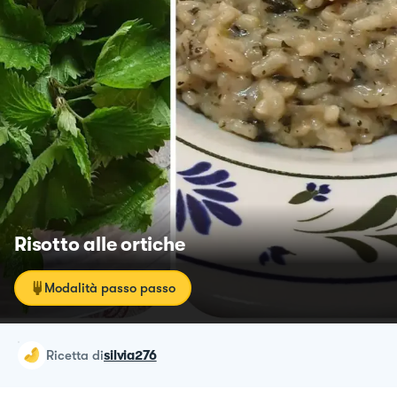
Risotto alle ortiche
Modalità passo passo
ricetta
di
silvia276