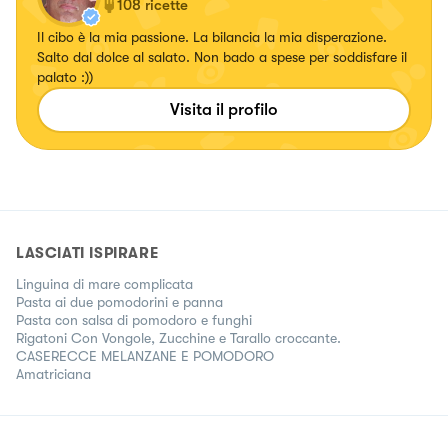
108
ricette
Il cibo è la mia passione. La bilancia la mia disperazione.
Salto dal dolce al salato. Non bado a spese per soddisfare il
palato :))
Visita il profilo
LASCIATI ISPIRARE
Linguina di mare complicata
Pasta ai due pomodorini e panna
Pasta con salsa di pomodoro e funghi
Rigatoni Con Vongole, Zucchine e Tarallo croccante.
CASERECCE MELANZANE E POMODORO
Amatriciana