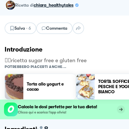
ricetta
di
chiara_healthytales
Salva
·
6
Commenta
Introduzione
👉🏻ricetta sugar free e gluten free
POTREBBERO PIACERTI ANCHE...
TORTA SOFFIC
Torta allo yogurt e
PESCHE E YOG
cacao
BIANCO
Calcola le dosi perfette per la tua dieta!
Clicca qui e scarica l’app olivia!
8