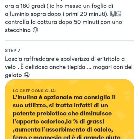
ora a 180 gradi ( io ho messo un foglio di
alluminio sopra dopo i primi 20 minuti). 🙌🏻
controlla la cottura dopo 50 minuti con uno
stecchino 😉
STEP
7
Lascia raffreddare e spolverizza di eritritolo a
velo . È deliziosa anche tiepida … magari con del
gelato 🤤
LO CHEF CONSIGLIA:
L’inulina è opzionale ma consiglio il 
suo utilizzo, si tratta infatti di un 
potente prebiotico che diminuisce 
l’apporto calorico,la % di grassi 
,aumenta l’assorbimento di calcio, 
ferro e magnesio ed è di grande aiuto 