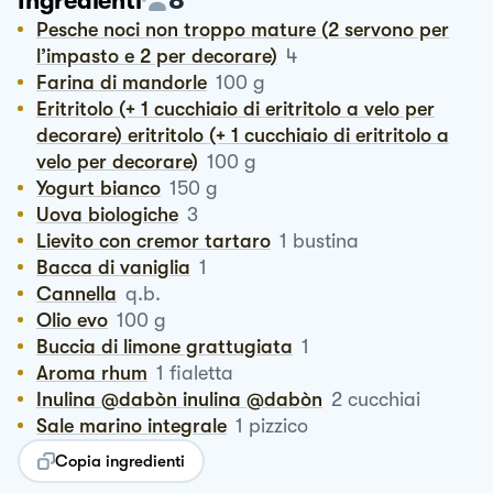
Ingredienti
Pesche noci non troppo mature (2 servono per
l’impasto e 2 per decorare)
4
Farina di mandorle
100
g
Eritritolo (+ 1 cucchiaio di eritritolo a velo per
decorare) eritritolo (+ 1 cucchiaio di eritritolo a
velo per decorare)
100
g
Yogurt bianco
150
g
Uova biologiche
3
Lievito con cremor tartaro
1
bustina
Bacca di vaniglia
1
Cannella
q.b.
Olio evo
100
g
Buccia di limone grattugiata
1
Aroma rhum
1
fialetta
Inulina @dabòn inulina @dabòn
2
cucchiai
Sale marino integrale
1
pizzico
Copia ingredienti