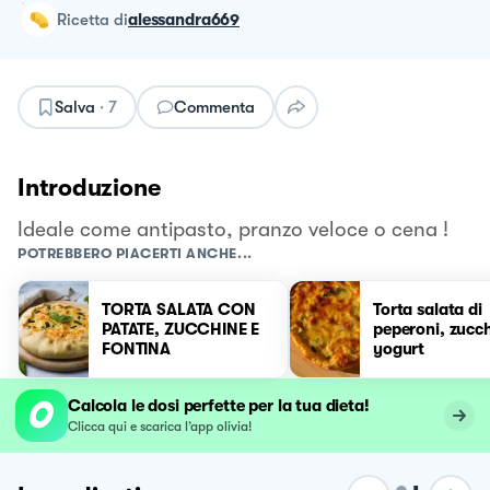
ricetta
di
alessandra669
Salva
·
7
Commenta
Introduzione
Ideale come antipasto, pranzo veloce o cena !
POTREBBERO PIACERTI ANCHE...
TORTA SALATA CON
Torta salata di
PATATE, ZUCCHINE E
peperoni, zucch
FONTINA
yogurt
Calcola le dosi perfette per la tua dieta!
Clicca qui e scarica l’app olivia!