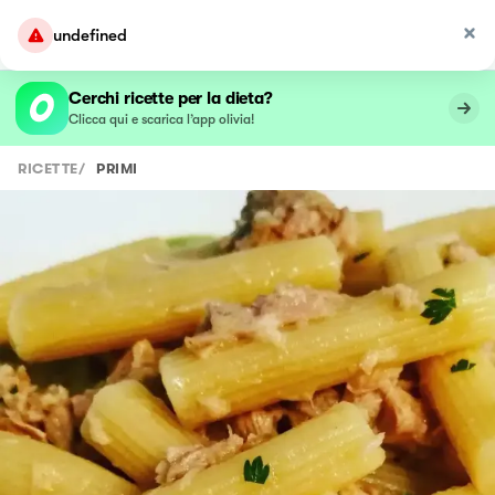
undefined
Cerchi ricette per la dieta?
Clicca qui e scarica l’app olivia!
RICETTE
/
PRIMI