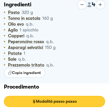
4
Ingredienti
Pasta
320
g
Tonno in scatola
160
g
Olio evo
q.b.
Aglio
1
spicchio
Capperi
q.b.
Peperoncino rosso
q.b.
Asparagi selvatici
150
g
Patate
1
Sale
q.b.
Prezzemolo tritato
q.b.
Copia ingredienti
Procedimento
Modalità passo passo