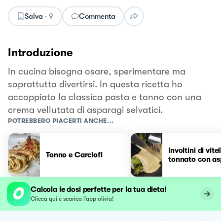
Salva
·
9
Commenta
Introduzione
In cucina bisogna osare, sperimentare ma
soprattutto divertirsi. In questa ricetta ho
accoppiato la classica pasta e tonno con una
crema vellutata di asparagi selvatici.
POTREBBERO PIACERTI ANCHE...
Involtini di vitel
Tonno e Carciofi
tonnato con as
Calcola le dosi perfette per la tua dieta!
Clicca qui e scarica l’app olivia!