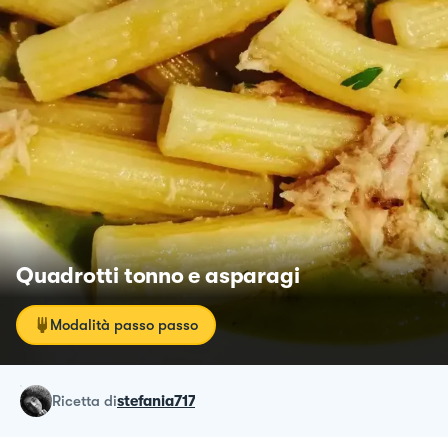
Quadrotti tonno e asparagi
Modalità passo passo
ricetta
di
stefania717