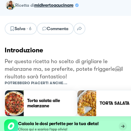
ricetta
di
midivertoacucinare
Salva
·
6
Commenta
Introduzione
Per questa ricetta ho scelto di grigliare le
melanzane ma, se preferite, potete friggerle🤗il
risultato sarà fantastico!
POTREBBERO PIACERTI ANCHE...
Torta salata alle
TORTA SALATA
melanzane
Calcola le dosi perfette per la tua dieta!
Clicca qui e scarica l’app olivia!