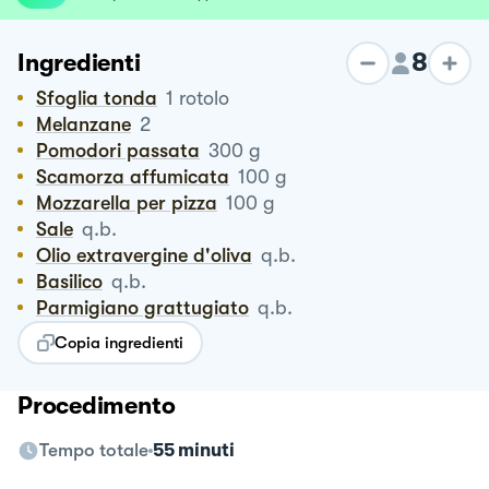
8
Ingredienti
Sfoglia tonda
1
rotolo
Melanzane
2
Pomodori passata
300
g
Scamorza affumicata
100
g
Mozzarella per pizza
100
g
Sale
q.b.
Olio extravergine d'oliva
q.b.
Basilico
q.b.
Parmigiano grattugiato
q.b.
Copia ingredienti
Procedimento
Tempo totale
55 minuti