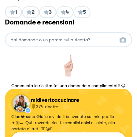
1
2
3
4
5
Domande e recensioni
Commenta la ricetta: fai una domanda o complimentati! 😋
midivertoacucinare
374
ricette
Ciao❤️ sono Giulia e vi do il benvenuto sul mio profilo
👩🏼‍🍳 Qui troverete ricette semplici dolci e salate, alla
portata di tutti!✌🏼😍🍝