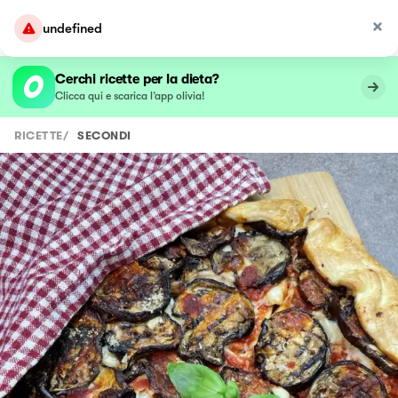
undefined
Cerchi ricette per la dieta?
Clicca qui e scarica l’app olivia!
RICETTE
/
SECONDI