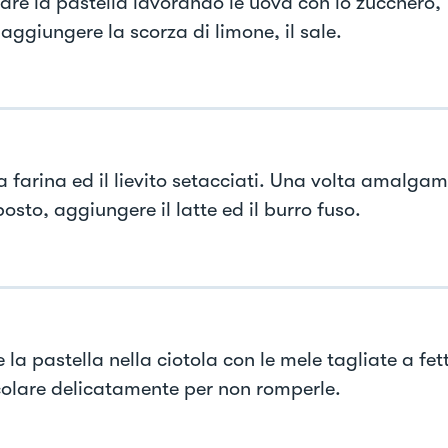
are la pastella lavorando le uova con lo zucchero,
aggiungere la scorza di limone, il sale.
la farina ed il lievito setacciati. Una volta amalga
osto, aggiungere il latte ed il burro fuso.
 la pastella nella ciotola con le mele tagliate a fet
olare delicatamente per non romperle.