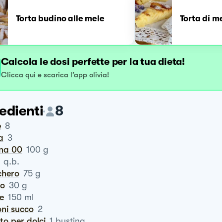
Torta budino alle mele
Torta di m
Calcola le dosi perfette per la tua dieta!
Clicca qui e scarica l’app olivia!
edienti
8
e
8
a
3
ina 00
100
g
q.b.
chero
75
g
ro
30
g
te
150
ml
oni succo
2
vito per dolci
1
bustina