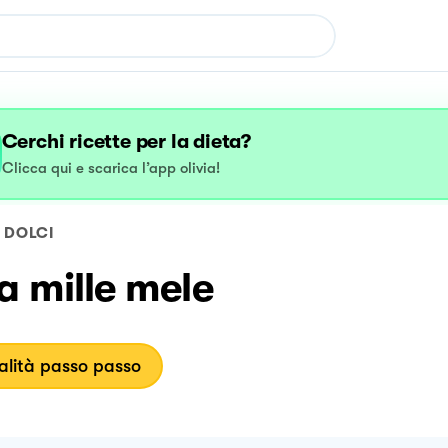
Cerchi ricette per la dieta?
Clicca qui e scarica l’app olivia!
DOLCI
a mille mele
lità passo passo