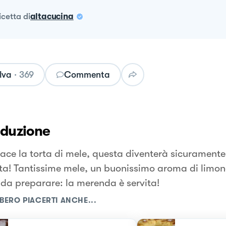
ricetta
di
altacucina
lva
·
369
Commenta
oduzione
piace la torta di mele, questa diventerà sicuramente
ita! Tantissime mele, un buonissimo aroma di limon
 da preparare: la merenda è servita!
BERO PIACERTI ANCHE...