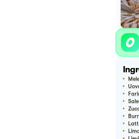
Ingr
Mel
Uov
Far
Sale
Zuc
Bur
Lat
Lim
Lie