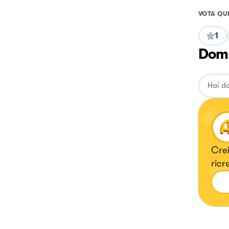
VOTA QU
1
Doma
Crei
ricr