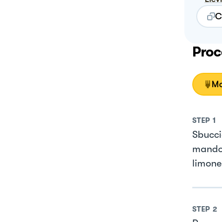
C
Proc
Mo
STEP
1
Sbucci
mandoli
limone
STEP
2