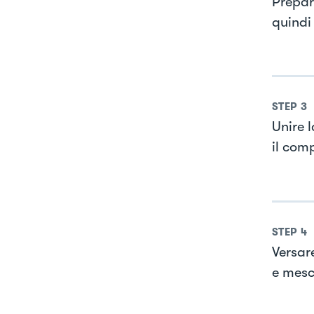
Prepar
quindi 
STEP
3
Unire 
il comp
STEP
4
Versare
e mesc