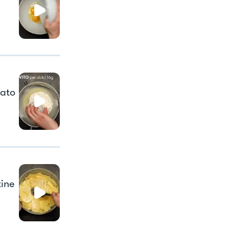
mato
tine