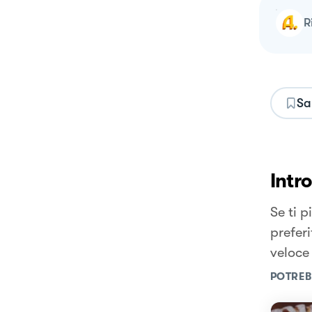
Sa
Intr
Se ti 
prefer
veloce
POTREB