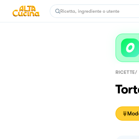
RICETTE
/
Tort
Moda