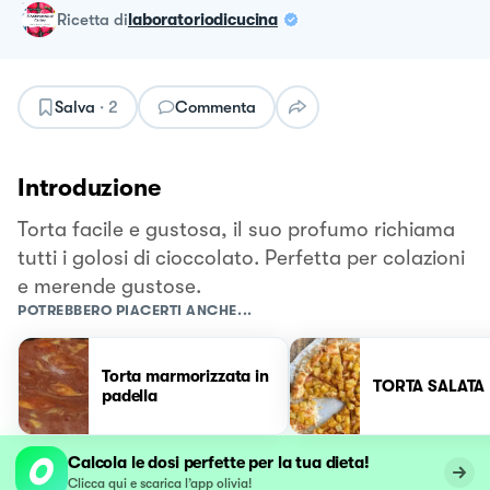
ricetta
di
laboratoriodicucina
Salva
·
2
Commenta
Introduzione
Torta facile e gustosa, il suo profumo richiama
tutti i golosi di cioccolato. Perfetta per colazioni
e merende gustose.
POTREBBERO PIACERTI ANCHE...
Torta marmorizzata in
TORTA SALATA
padella
Calcola le dosi perfette per la tua dieta!
Clicca qui e scarica l’app olivia!