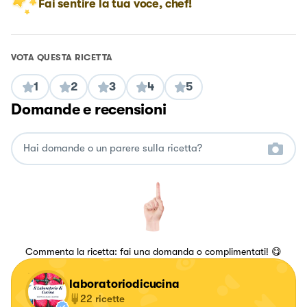
Fai sentire la tua voce, chef!
VOTA QUESTA RICETTA
1
2
3
4
5
Domande e recensioni
Commenta la ricetta: fai una domanda o complimentati! 😋
laboratoriodicucina
22
ricette