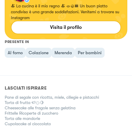
🍝 La cucina è il mio regno 🍝 🥗🥮🍔 Un buon piatto
condiviso è una grande soddisfazioni. Venitemi a trovare su
Instagram
Visita il profilo
PRESENTE IN
Al forno
Colazione
Merenda
Per bambini
LASCIATI ISPIRARE
Pane di segale con ricotta, miele, ciliegie e pistacchi
Torta di frutta 🍉🍊🍋
Cheesecake alle fragole senza gelatina
Frittelle Ricoperte di zucchero
Torta alle mandorle
Cupolacake al cioccolato