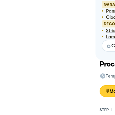
GANA
Pa
Ci
DECO
Str
Lam
C
Proc
Temp
Mo
STEP
1