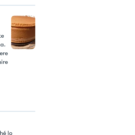
te
ta.
ere
ire
hé lo