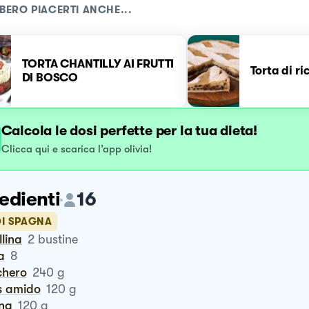
BERO PIACERTI ANCHE...
TORTA CHANTILLY AI FRUTTI
Torta di ri
DI BOSCO
Calcola le dosi perfette per la tua dieta!
Clicca qui e scarica l’app olivia!
edienti
16
DI SPAGNA
llina
2
bustine
a
8
chero
240
g
is amido
120
g
ina
120
g