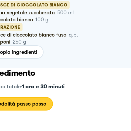
SCE DI CIOCCOLATO BIANCO
nna vegetale zuccherata
500
ml
occolato bianco
100
g
RAZIONE
isce di cioccolato bianco fuso
q.b.
poni
250
g
opia ingredienti
edimento
1 ora e 30 minuti
o totale
dalità passo passo