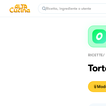
RICETTE
/
Tort
Moda