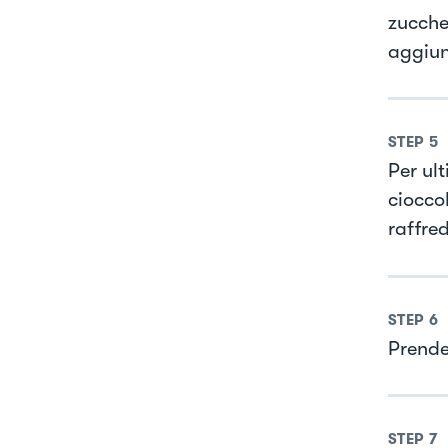
zuccher
aggiung
STEP
5
Per ul
ciocco
raffred
STEP
6
Prende
STEP
7