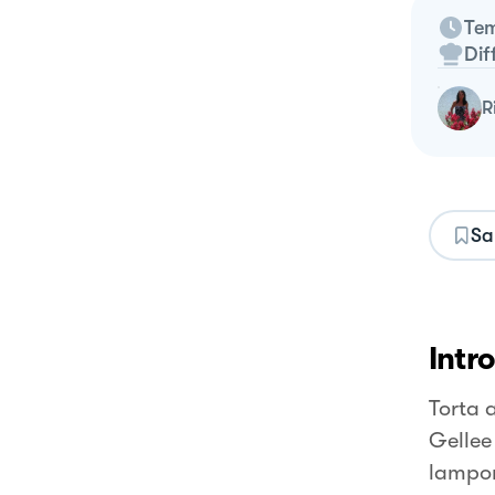
Tem
Dif
Sa
Intr
Torta 
Gellee 
lampo