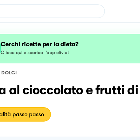
Cerchi ricette per la dieta?
Clicca qui e scarica l’app olivia!
DOLCI
a al cioccolato e frutti d
lità passo passo