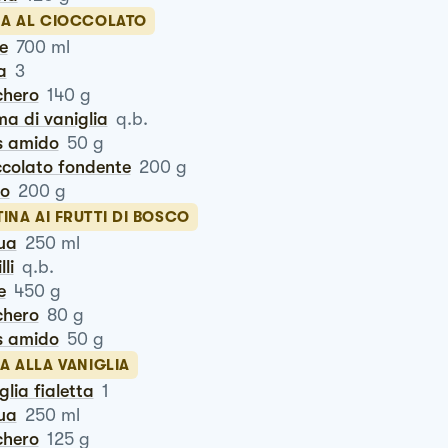
A AL CIOCCOLATO
te
700
ml
a
3
chero
140
g
ma di vaniglia
q.b.
is amido
50
g
occolato fondente
200
g
ro
200
g
INA AI FRUTTI DI BOSCO
qua
250
ml
illi
q.b.
e
450
g
chero
80
g
is amido
50
g
A ALLA VANIGLIA
iglia fialetta
1
qua
250
ml
chero
125
g