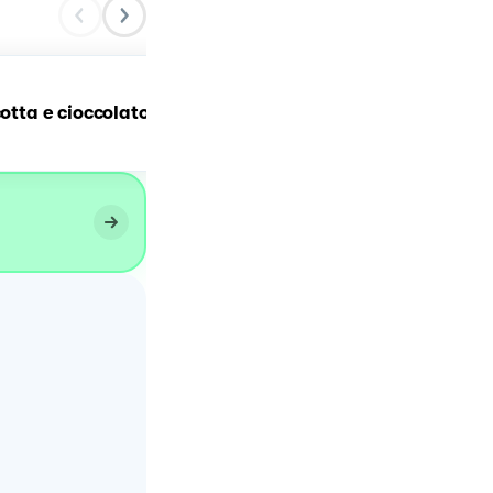
Torta al cioccolato e frutt
cotta e cioccolato
di bosco