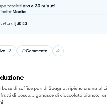
1 ora e 30 minuti
po totale
Media
ficoltà
ricetta
di
ljubica
lva
·
3
Commenta
oduzione
a base di soffice pan di Spagna, ripieno crema al c
frutti di bosco... ganasce di cioccolato bianco.. ar
ni