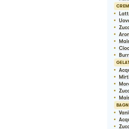
CREM
Lat
Uov
Zuc
Aro
Ma
Ci
Bur
GELAT
Ac
Mirt
Mor
Zuc
Ma
BAGN
Van
Ac
Zuc