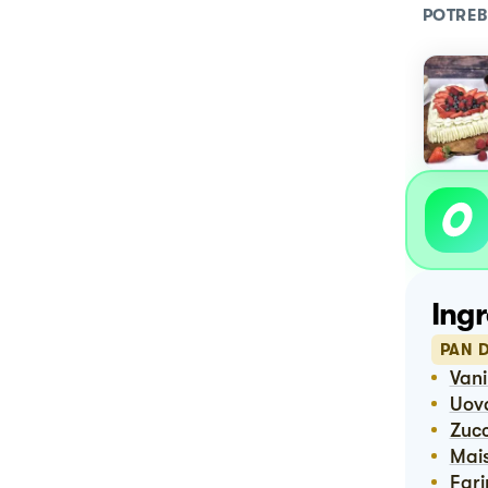
POTREB
Ingr
PAN 
Vani
Uov
Zuc
Ma
Far