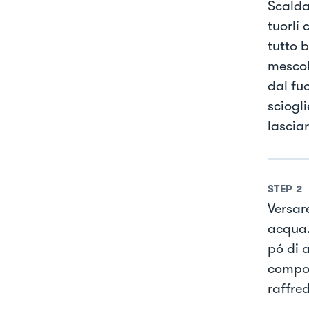
Scaldar
tuorli
tutto b
mescol
dal fu
sciogl
lascia
STEP
2
Versar
acqua.
pó di a
compos
raffre