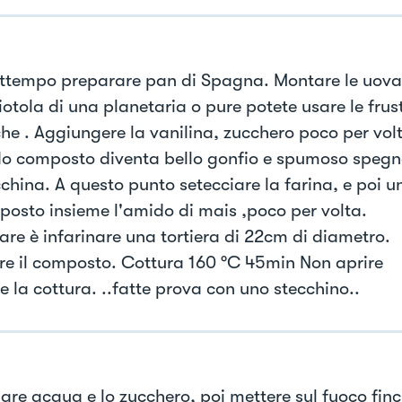
attempo preparare pan di Spagna. Montare le uova
iotola di una planetaria o pure potete usare le frus
che . Aggiungere la vanilina, zucchero poco per vol
 composto diventa bello gonfio e spumoso spegn
china. A questo punto setecciare la farina, e poi un
posto insieme l'amido di mais ,poco per volta.
are è infarinare una tortiera di 22cm di diametro.
are il composto. Cottura 160 °C 45min Non aprire
e la cottura. ..fatte prova con uno stecchino..
are acqua e lo zucchero, poi mettere sul fuoco finc