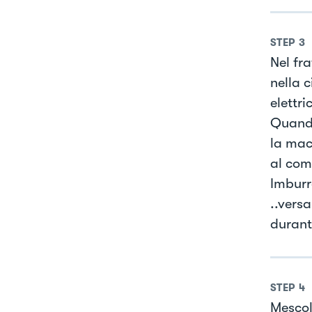
STEP
3
Nel fr
nella c
elettri
Quando
la mac
al com
Imburr
..vers
durant
STEP
4
Mescol