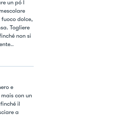
re un pó I
 mescolare
l fuoco dolce,
sa. Togliere
finché non si
ente..
hero e
i mais con un
finché il
sciare a