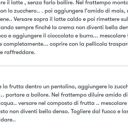
e il latte , senza farlo bollire. Nel frattempo monta
 con lo zucchero.. . poi aggiungere l'amido di mais,
ene.. Versare sopra il latte caldo e poi rimettere su
ando sempre finché la crema non diventi bella den
oco e aggiungere il cioccolato e burro... mescolare 
ie completamente... coprire con la pellicola traspar
re raffreddare.
e la frutta dentro un pentolino, aggiungere lo zucc
.. portare a bollore. Nel frattempo diluire amido d
cqua.. versare nel composto di frutta .. mescolare 
to non diventi bello denso. Togliere dal fuoco e la
ddare..