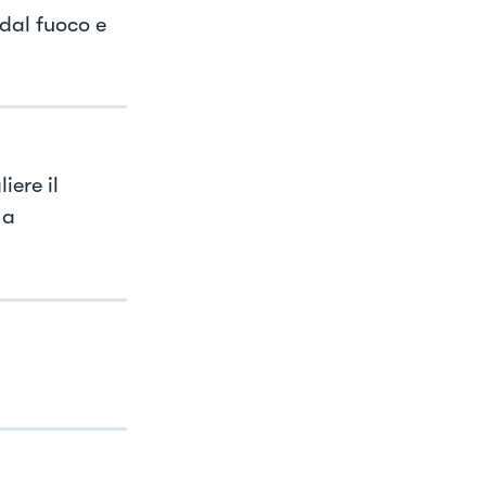
 dal fuoco e
iere il
 a