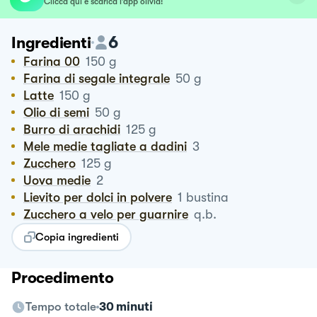
Clicca qui e scarica l’app olivia!
6
Ingredienti
Farina 00
150
g
Farina di segale integrale
50
g
Latte
150
g
Olio di semi
50
g
Burro di arachidi
125
g
Mele medie tagliate a dadini
3
Zucchero
125
g
Uova medie
2
Lievito per dolci in polvere
1
bustina
Zucchero a velo per guarnire
q.b.
Copia ingredienti
Procedimento
Tempo totale
30 minuti