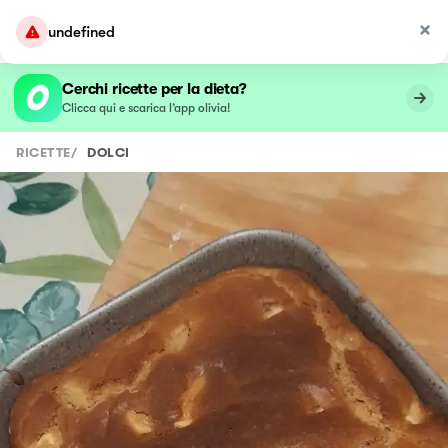
undefined
Cerchi ricette per la dieta?
Clicca qui e scarica l’app olivia!
RICETTE
/
DOLCI