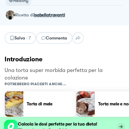
Healthy
ricetta
di
isabellatravanti
Salva
·
7
Commenta
Introduzione
Una torta super morbida perfetta per la
colazione
POTREBBERO PIACERTI ANCHE...
Torta di mele
Torta mele e no
Calcola le dosi perfette per la tua dieta!