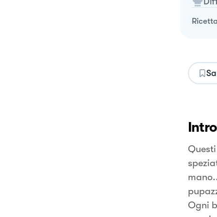
Dif
ricett
Sa
Intr
Questi
spezia
mano..
pupazz
Ogni b