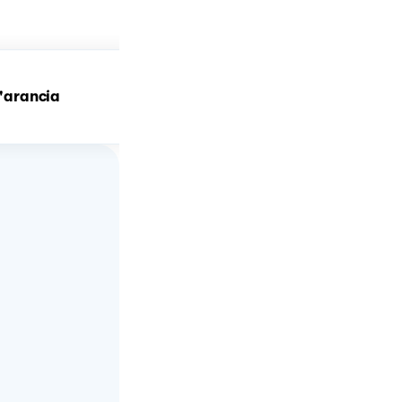
l'arancia
👻BISCOTTI DI HALLOWE