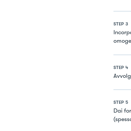
STEP
3
Incorp
omogen
STEP
4
Avvolgi
STEP
5
Dai for
(spess