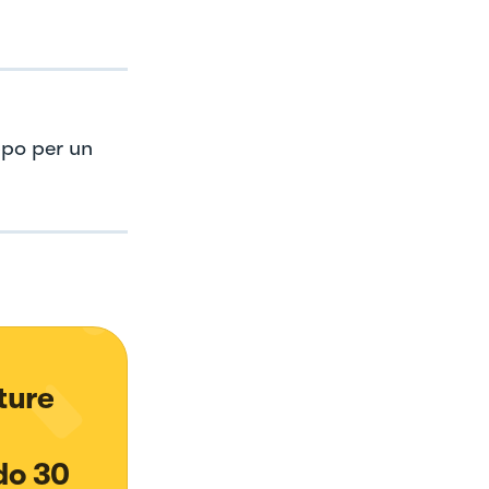
ppo per un
ture 
do 30 