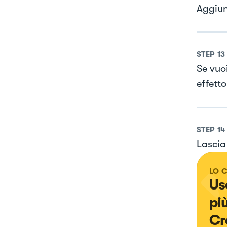
Aggiung
STEP
13
Se vuo
effett
STEP
14
Lascia
LO 
Us
più
Cr