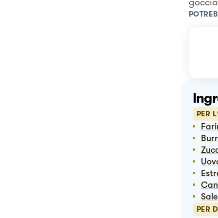
goccia
POTREB
Ingr
PER L
Far
Bu
Zuc
Uo
Est
Ca
Sale
PER 