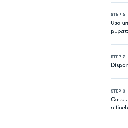
STEP
6
Usa un
pupazzi
STEP
7
Disponi
STEP
8
Cuoci:
o finc