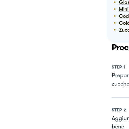
Gl
Mi
Co
Co
Zuc
Proc
STEP
1
Prepar
zucche
STEP
2
Aggiung
bene.