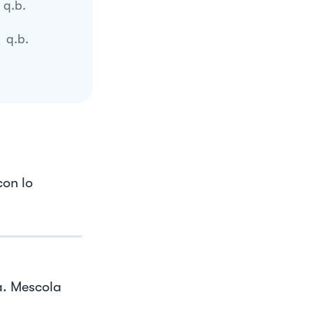
q.b.
)
q.b.
con lo
la. Mescola