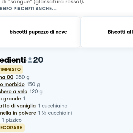
 di "sangue" (glassatura rossa!).
BERO PIACERTI ANCHE...
biscotti pupazzo di neve
Biscotti al
edienti
20
'IMPASTO
ina 00
350
g
rro morbido
150
g
chero a velo
120
g
vo grande
1
ratto di vaniglia
1
cucchiaino
½
nnella in polvere
1
cucchiaini
1
pizzico
DECORARE