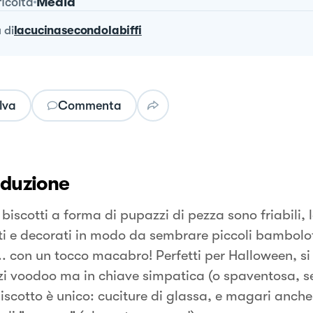
Media
ficoltà
a
di
lacucinasecondolabiffi
lva
Commenta
oduzione
 biscotti a forma di pupazzi di pezza sono friabili,
ti e decorati in modo da sembrare piccoli bambolott
. con un tocco macabro! Perfetti per Halloween, si 
i voodoo ma in chiave simpatica (o spaventosa, se 
iscotto è unico: cuciture di glassa, e magari anch