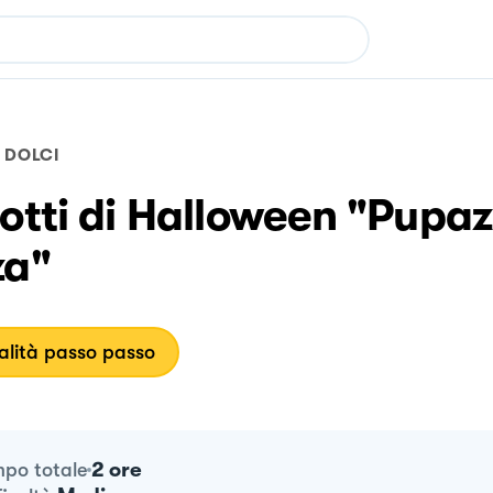
DOLCI
otti di Halloween "Pupaz
za"
lità passo passo
2 ore
po totale