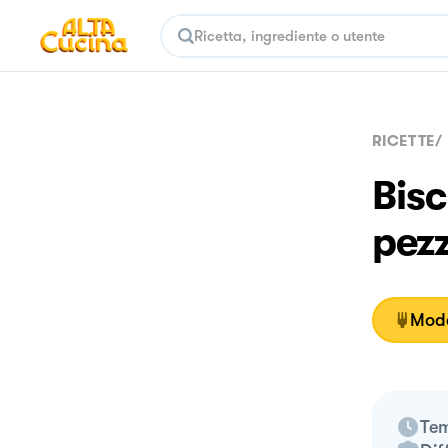
RICETTE
/
Bisc
pez
Moda
Tem