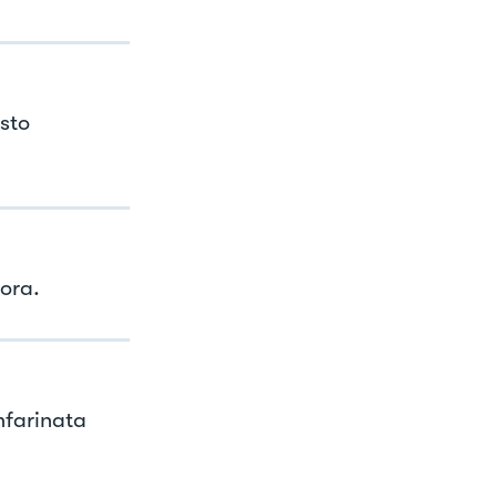
sto
 ora.
nfarinata