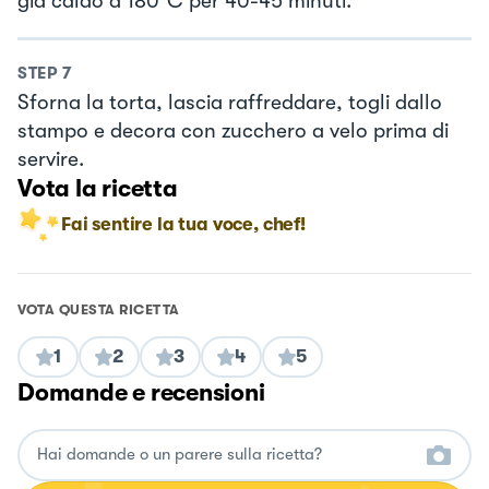
già caldo a 180°C per 40-45 minuti.
STEP
7
Sforna la torta, lascia raffreddare, togli dallo
stampo e decora con zucchero a velo prima di
servire.
Vota la ricetta
Fai sentire la tua voce, chef!
VOTA QUESTA RICETTA
1
2
3
4
5
Domande e recensioni