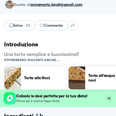
ricetta
di
annamaria.landi@gmail.com
Salva
·
36
Commenta
Introduzione
Una torta semplice e buonissima!!
POTREBBERO PIACERTI ANCHE...
Torta all’acqua
Torta alle Noci
noci
Calcola le dosi perfette per la tua dieta!
Clicca qui e scarica l’app olivia!
4