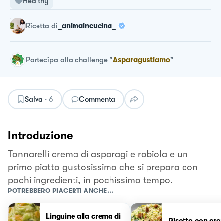
Healthy
ricetta
di
_animaincucina_
Partecipa alla challenge
"
Asparagustiamo
"
Salva
·
6
Commenta
Introduzione
Tonnarelli crema di asparagi e robiola e un
primo piatto gustosissimo che si prepara con
pochi ingredienti, in pochissimo tempo.
POTREBBERO PIACERTI ANCHE...
Linguine alla crema di
Risotto con cr