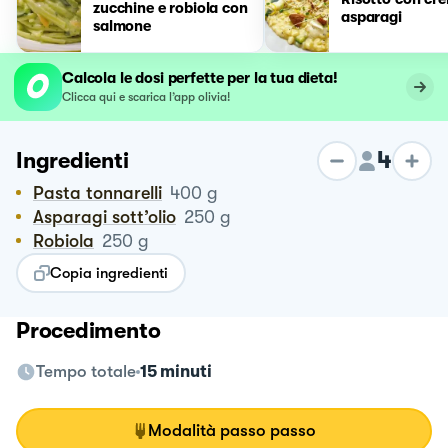
zucchine e robiola con
asparagi
salmone
Calcola le dosi perfette per la tua dieta!
Clicca qui e scarica l’app olivia!
4
Ingredienti
Pasta tonnarelli
400
g
Asparagi sott’olio
250
g
Robiola
250
g
Copia ingredienti
Procedimento
Tempo totale
15 minuti
Modalità passo passo