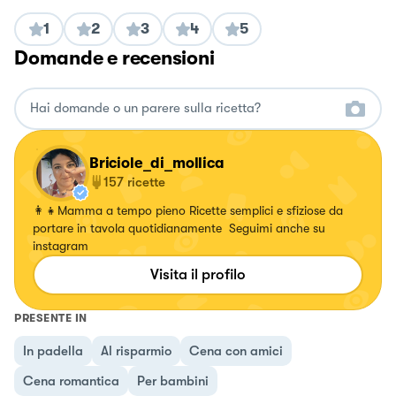
1
2
3
4
5
Domande e recensioni
Briciole_di_mollica
157
ricette
👩‍👧Mamma a tempo pieno Ricette semplici e sfiziose da
portare in tavola quotidianamente Seguimi anche su
instagram
Visita il profilo
PRESENTE IN
In padella
Al risparmio
Cena con amici
Cena romantica
Per bambini