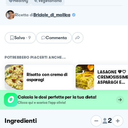
Healthy
Vegetariana
ricetta
di
Briciole_di_mollica
Salva
·
9
Commenta
POTREBBERO PIACERTI ANCHE...
LASAGNE 💚🤍
Risotto con crema di
CREMOSISSIME
asparagi
ASPARAGI E
ZUCCHINE
Calcola le dosi perfette per la tua dieta!
Clicca qui e scarica l’app olivia!
2
Ingredienti