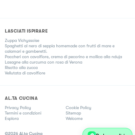
LASCIATI ISPIRARE
Zuppa Vichyssoise
Spaghetti al nero di seppia homemade con frutti di mare e
calamari e gamberetti.
Paccheri con cavolfiore, crema di pecorino e mollica alla nduja
Lasagne alla curcuma con rosa di Verona
Risotto alla zucca
Vellutata di cavolfiore
AL.TA CUCINA
Privacy Policy
Cookie Policy
Termini e condizioni
Sitemap
Esplora
Welcome
©
2026
Al.ta Cucina