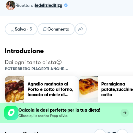
ricetta
di
ledelizieditizy
Salva
·
5
Commenta
Introduzione
Dai ogni tanto ci sta😉
POTREBBERO PIACERTI ANCHE...
Agnello marinato al
Parmigiana
Porto e cotto al forno,
patate,zucchin
laccato al miele di
cotto
castagno e patate
arrosto
Calcola le dosi perfette per la tua dieta!
Clicca qui e scarica l’app olivia!