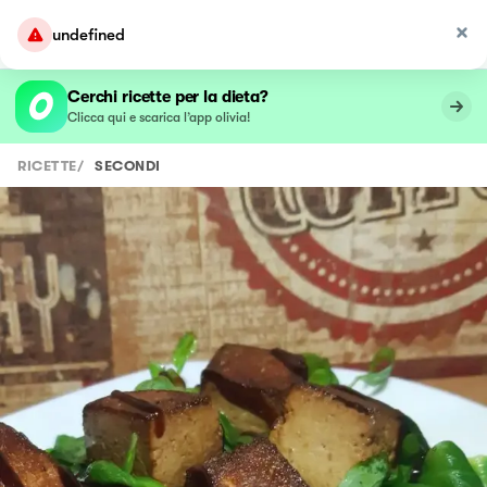
undefined
Cerchi ricette per la dieta?
Clicca qui e scarica l’app olivia!
RICETTE
/
SECONDI