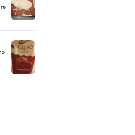
are
no