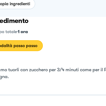
opia ingredienti
edimento
1 ora
o totale
dalità passo passo
mo tuorli con zucchero per 3/4 minuti come per il 
gna.