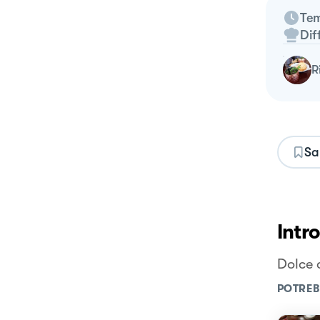
Tem
Dif
Sa
Intr
Dolce 
POTREB