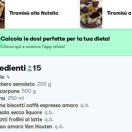
Tiramisù alla Nutella
Tiramisù 
Calcola le dosi perfette per la tua dieta!
Clicca qui e scarica l’app olivia!
edienti
15
rlo
4
chero semolato
200
g
scarpone
500
g
nna
250
ml
gna biscotti caffè espresso amaro
q.b.
rsala secco liquore
q.b.
cotti frollini al latte
q.b.
cao amaro Van Houten
q.b.