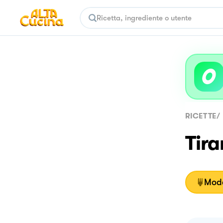
RICETTE
/
Tir
Moda