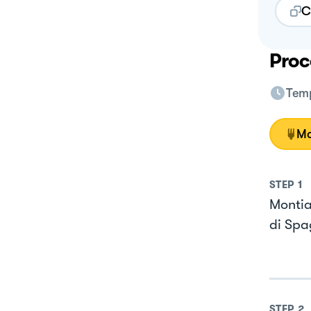
C
Proc
Temp
Mo
STEP
1
Montia
di Spa
STEP
2