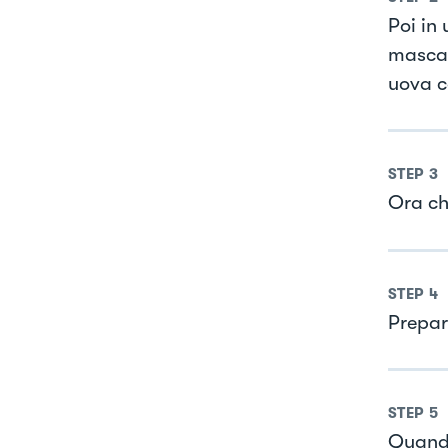
Poi in
mascar
uova c
STEP
3
Ora ch
STEP
4
Prepar
STEP
5
Quando