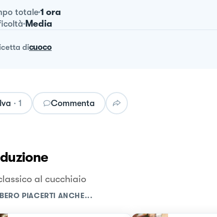
1 ora
po totale
Media
ficoltà
ricetta
di
cuoco
lva
·
1
Commenta
oduzione
classico al cucchiaio
BERO PIACERTI ANCHE...