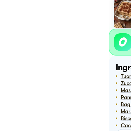
Ingr
Tuo
Zuc
Ma
Pa
Ba
Ma
Bis
Ca