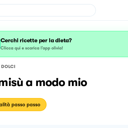
Cerchi ricette per la dieta?
Clicca qui e scarica l’app olivia!
DOLCI
amisù a modo mio
lità passo passo