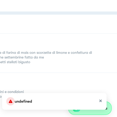
e di farina di mais con scorzette di limone e confettura di
he settembrine fatta da me
tti stellati bigusto
ini e condizioni
come
undefined
Parla con olivia