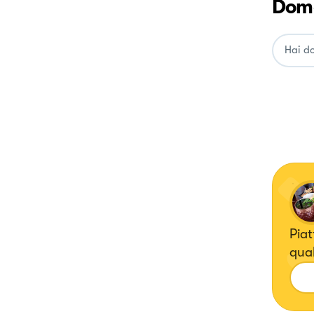
Doma
Piat
qua