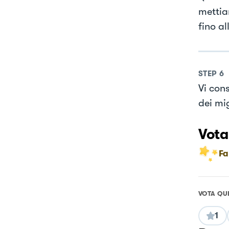
mettiam
fino al
STEP
6
Vi con
dei mi
Vota
Fa
VOTA QU
1