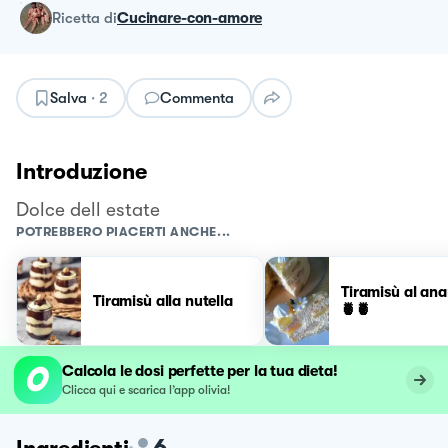
ricetta
di
Cucinare-con-amore
Salva
·
2
Commenta
Introduzione
Dolce dell estate
POTREBBERO PIACERTI ANCHE...
Tiramisù al ana
Tiramisù alla nutella
🍍🍍
Calcola le dosi perfette per la tua dieta!
Clicca qui e scarica l’app olivia!
6