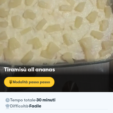
Tiramisù all ananas
Modalità passo passo
Tempo totale
30 minuti
Difficoltà
Facile