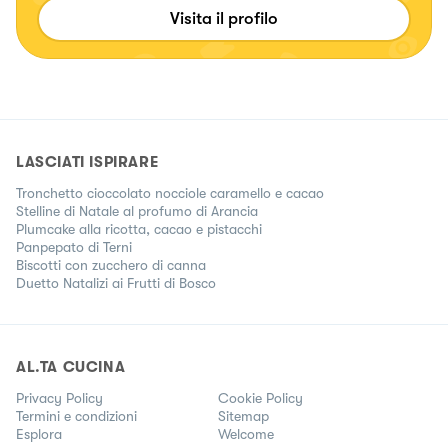
ricette mie ma guardando nel frigorifero di casa mi avanza
Visita il profilo
un prodotto cerco di realizzare il meglio..
LASCIATI ISPIRARE
Tronchetto cioccolato nocciole caramello e cacao
Stelline di Natale al profumo di Arancia
Plumcake alla ricotta, cacao e pistacchi
Panpepato di Terni
Biscotti con zucchero di canna
Duetto Natalizi ai Frutti di Bosco
AL.TA CUCINA
Privacy Policy
Cookie Policy
Termini e condizioni
Sitemap
Esplora
Welcome