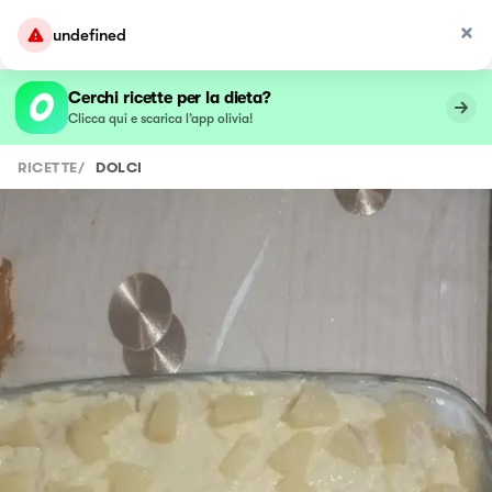
undefined
Cerchi ricette per la dieta?
Clicca qui e scarica l’app olivia!
RICETTE
/
DOLCI