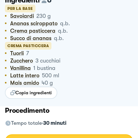
Ingredienti
PER LA BASE
Savoiardi
230
g
Ananas sciroppato
q.b.
Crema pasticcera
q.b.
Succo di ananas
q.b.
CREMA PASTICCERA
Tuorli
7
Zucchero
3
cucchiai
Vanillina
1
bustina
Latte intero
500
ml
Mais amido
40
g
Copia ingredienti
Procedimento
Tempo totale
30 minuti