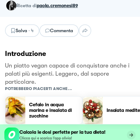
ricetta
di
paola.cremonesi89
Salva
·
4
Commenta
Introduzione
Un piatto vegan capace di conquistare anche i
palati più esigenti. Leggero, dal sapore
particolare.
POTREBBERO PIACERTI ANCHE...
Cefalo in acqua
marina e insalata di
Insalata medit
zucchine
Calcola le dosi perfette per la tua dieta!
Clicca qui e scarica l’app olivia!