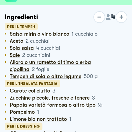
4
Ingredienti
PER IL TEMPEH
Salsa mirin o vino bianco
1
cucchiaio
Aceto
2
cucchiai
Soia salsa
4
cucchiai
Sale
2
cucchiaini
Alloro o un rametto di timo o erba
cipollina
2
foglie
Tempeh di soia o altro legume
500
g
PER L'INSALATA FANTASIA
Carote col ciuffo
3
Zucchine piccole, fresche e tenere
3
½
Papaia varietà formosa o altro tipo
Pompelmo
1
Limone bio non trattato
1
PER IL DRESSING