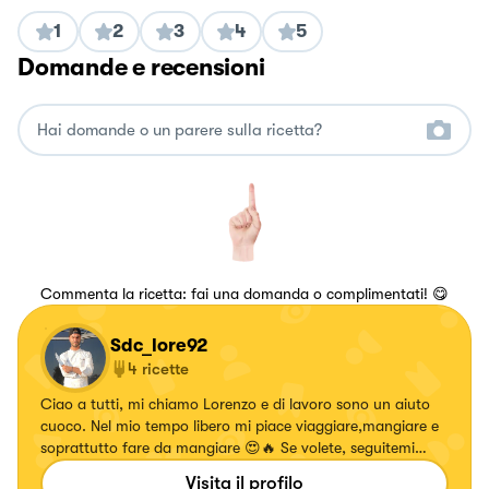
1
2
3
4
5
Domande e recensioni
Commenta la ricetta: fai una domanda o complimentati! 😋
Sdc_lore92
4
ricette
Ciao a tutti, mi chiamo Lorenzo e di lavoro sono un aiuto
cuoco. Nel mio tempo libero mi piace viaggiare,mangiare e
soprattutto fare da mangiare 😍🔥 Se volete, seguitemi
pure. Non ve ne pentirete 🤟🏼💣
Visita il profilo