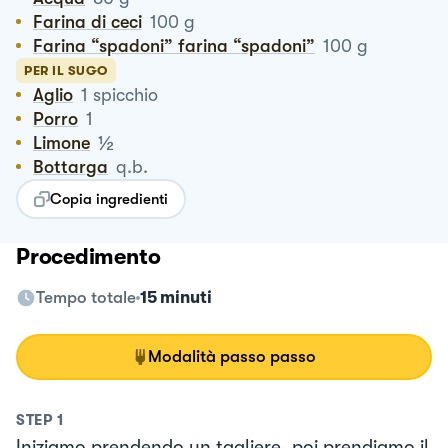
Farina di ceci
100
g
Farina “spadoni” farina “spadoni”
100
g
PER IL SUGO
Aglio
1
spicchio
Porro
1
½
Limone
Bottarga
q.b.
Copia ingredienti
Procedimento
Tempo totale
15 minuti
Modalità passo passo
STEP
1
Iniziamo prendendo un tagliere, poi prendiamo il