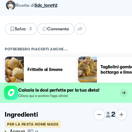
ricetta
di
Sdc_lore92
Salva
·
3
Commenta
POTREBBERO PIACERTI ANCHE...
Tagliolini gamb
Frittelle al limone
bottarga e lim
Calcola le dosi perfette per la tua dieta!
Clicca qui e scarica l’app olivia!
2
Ingredienti
PER LA PASTA HOME MADE
Acqua
80
g