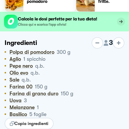
pomodoro
fritte.
Calcola le dosi perfette per la tua dieta!
Clicca qui e scarica l’app olivia!
3
Ingredienti
Polpa di pomodoro
300
g
Aglio
1
spicchio
Pepe nero
q.b.
Olio evo
q.b.
Sale
q.b.
Farina 00
150
g
Farina di grano duro
150
g
Uova
3
Melanzane
1
Basilico
5
foglie
Copia ingredienti