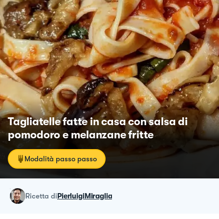
Tagliatelle fatte in casa con salsa di
pomodoro e melanzane fritte
Modalità passo passo
ricetta
di
PierluigiMiraglia