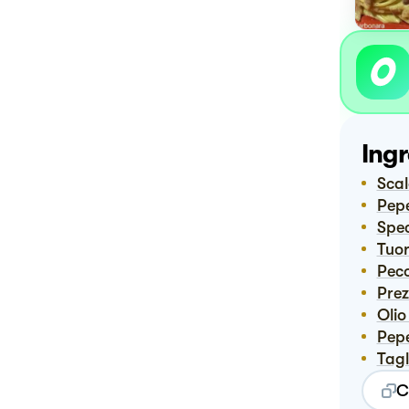
Ingr
Sca
Pep
Spe
Tuor
Pec
Pre
Oli
Pep
Tag
C