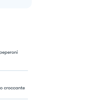
 peperoni
lo croccante