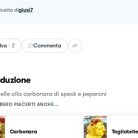
ricetta
di
giusi7
lva
·
2
Commenta
oduzione
telle alla carbonara di speck e peperoni
BERO PIACERTI ANCHE...
Carbonara
Tagliatell