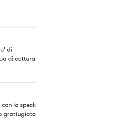
o' di
ua di cottura
a con lo speck
o grattugiato