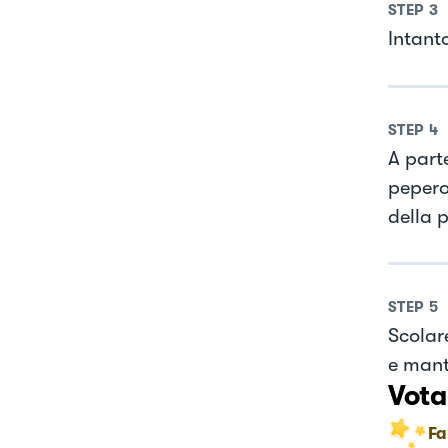
STEP
3
Intant
STEP
4
A parte
pepero
della 
STEP
5
Scolar
e mant
Vota
Fa