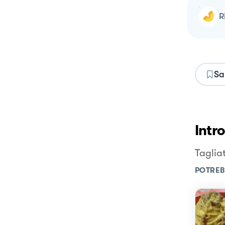
Sa
Intr
Taglia
POTREB