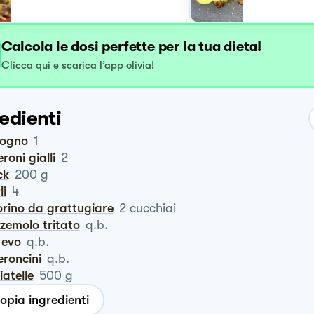
Calcola le dosi perfette per la tua dieta!
Clicca qui e scarica l’app olivia!
edienti
logno
1
eroni gialli
2
ck
200
g
li
4
orino da grattugiare
2
cucchiai
zzemolo tritato
q.b.
o evo
q.b.
eroncini
q.b.
liatelle
500
g
opia ingredienti