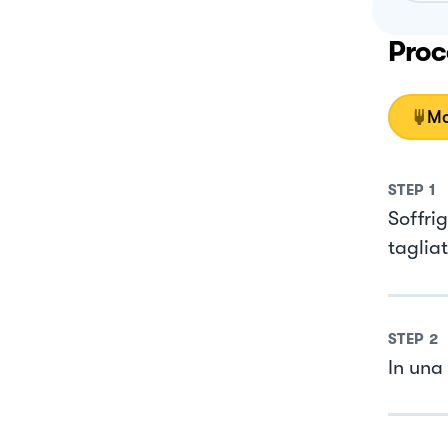
Proc
Mo
STEP
1
Soffri
tagliat
STEP
2
In una