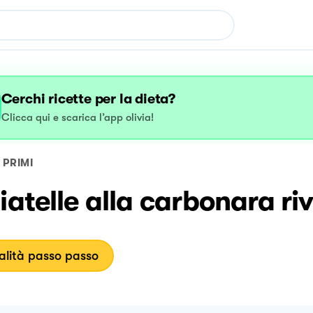
Cerchi ricette per la dieta?
Clicca qui e scarica l’app olivia!
PRIMI
iatelle alla carbonara riv
lità passo passo