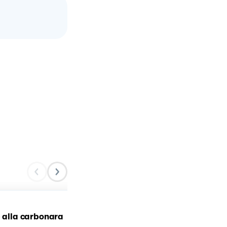
e alla carbonara
Carbonara 🥓🥚