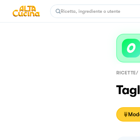
RICETTE
/
Tagl
Moda