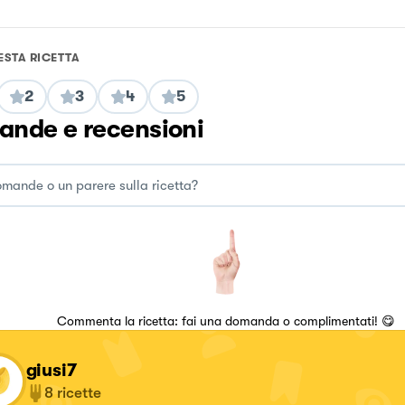
ESTA RICETTA
2
3
4
5
nde e recensioni
Commenta la ricetta: fai una domanda o complimentati! 😋
giusi7
8
ricette