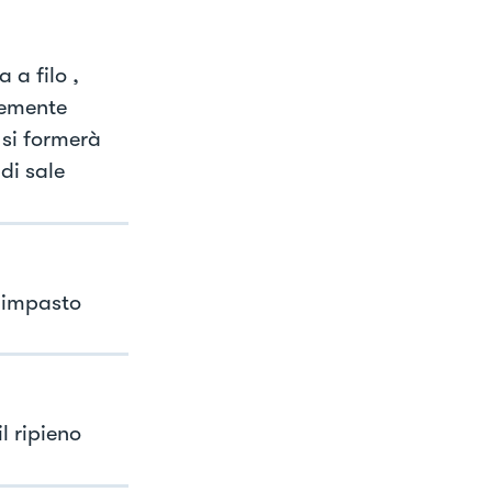
 a filo ,
temente
 si formerà
di sale
e impasto
l ripieno