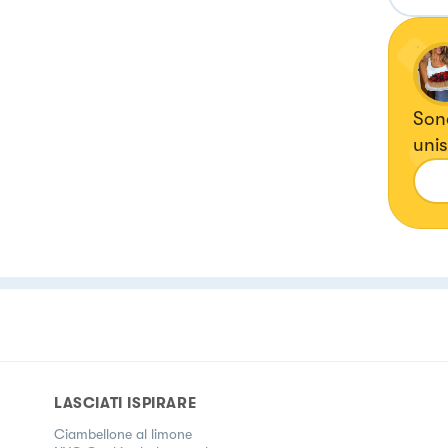
Sono
unis
tutt
LASCIATI ISPIRARE
Ciambellone al limone