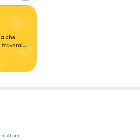
la che
 troverai
a al burro