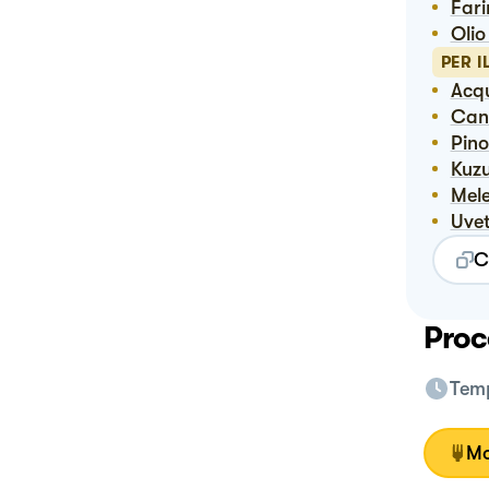
Far
Oli
PER I
Ac
Ca
Pino
Kuz
Me
Uve
C
Proc
Temp
Mo