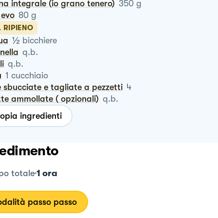
ina integrale (io grano tenero)
350
g
o evo
80
g
L RIPIENO
½
qua
bicchiere
nnella
q.b.
li
q.b.
u
1
cucchiaio
le sbucciate e tagliate a pezzetti
4
tte ammollate ( opzionali)
q.b.
opia ingredienti
edimento
1 ora
o totale
dalità passo passo