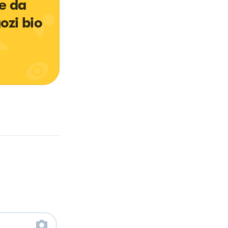
e da 
ozi bio 