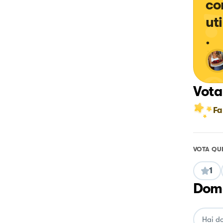
co
ut
.
Vota
Fa
VOTA QU
1
Doma