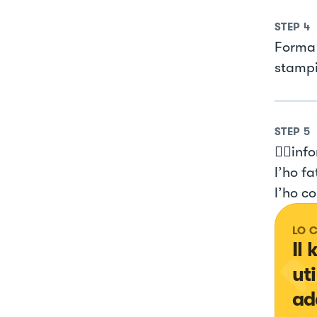
STEP
4
Forma 
stampi
STEP
5
👉🏻inf
l’ho f
l’ho co
LO 
Il
ut
ad