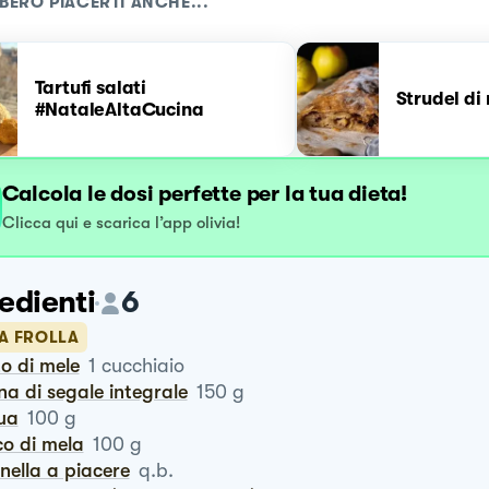
BERO PIACERTI ANCHE...
Tartufi salati
Strudel di
#NataleAltaCucina
Calcola le dosi perfette per la tua dieta!
Clicca qui e scarica l’app olivia!
edienti
6
LA FROLLA
to di mele
1
cucchiaio
ina di segale integrale
150
g
qua
100
g
co di mela
100
g
nnella a piacere
q.b.