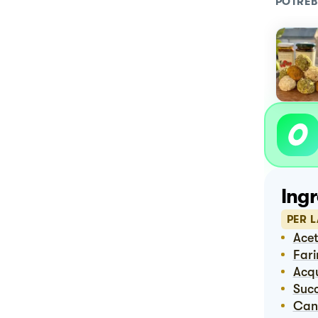
POTREB
Ingr
PER 
Ace
Far
Ac
Suc
Ca