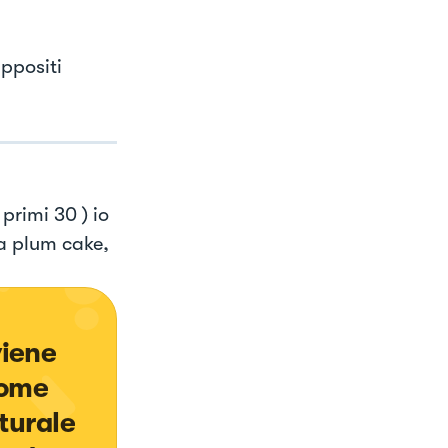
ppositi
primi 30 ) io
da plum cake,
viene 
come 
turale 