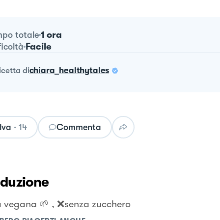
1 ora
po totale
Facile
ficoltà
ricetta
di
chiara_healthytales
lva
·
14
Commenta
oduzione
a vegana 🌱 , ❌senza zucchero