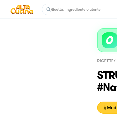
RICETTE
/
STR
#Na
Moda