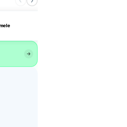
 mele
STRUDEL DI MELE 🍏