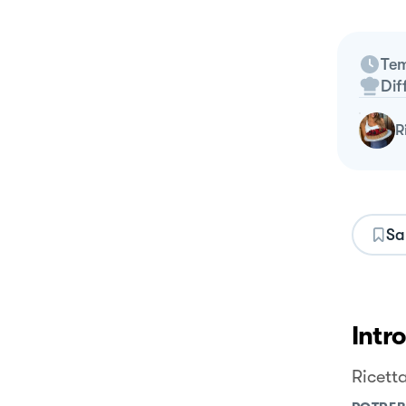
Tem
Dif
Sa
Intr
Ricett