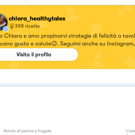
chiara_healthytales
398
ricette
 Chiara e amo propinarvi strategie di felicità a tavo
cano gusto e salute😉. Seguimi anche su Instagram,
i i video delle ricette 🥰! 👉🏻ig : chiara_healthytales
Visita il profilo
Rotolo di panna e fragole
Crem