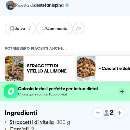
ricetta
di
destefanispina
Salva
·
7
Commenta
POTREBBERO PIACERTI ANCHE...
STRACCETTI DI
~Carciofi e Sal
VITELLO AL LIMONE.
Calcola le dosi perfette per la tua dieta!
Clicca qui e scarica l’app olivia!
2
Ingredienti
Straccetti di vitella
300
g
Carciofi
2