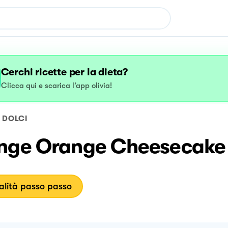
Cerchi ricette per la dieta?
Clicca qui e scarica l’app olivia!
DOLCI
nge Orange Cheesecake
lità passo passo