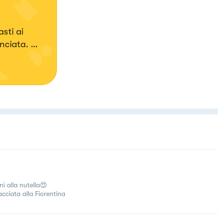
sti ai
anciata.
ìni alla nutella😍
acciata alla Fiorentina