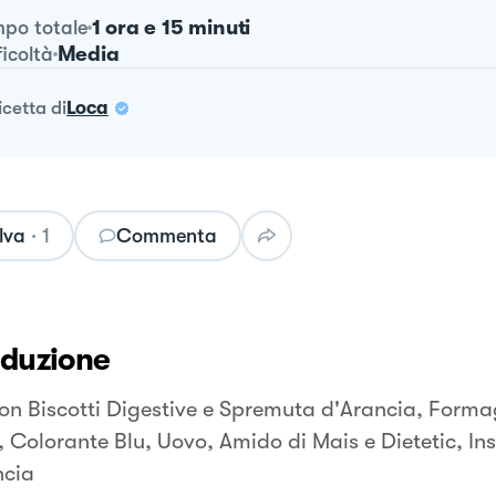
1 ora e 15 minuti
po totale
Media
ficoltà
ricetta
di
Loca
lva
·
1
Commenta
oduzione
on Biscotti Digestive e Spremuta d'Arancia, Form
 Colorante Blu, Uovo, Amido di Mais e Dietetic, Inse
ncia