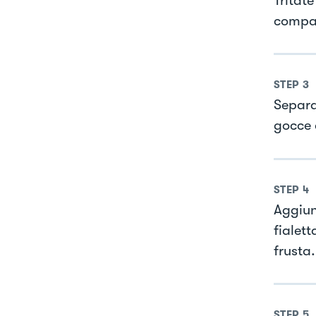
Tritat
compat
STEP
3
Separa
gocce d
STEP
4
Aggiun
fialett
frusta.
STEP
5