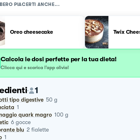
BERO PIACERTI ANCHE...
Oreo cheesecake
Twix Chee
Calcola le dosi perfette per la tua dieta!
Clicca qui e scarica l’app olivia!
edienti
1
cotti tipo digestive
50
g
nciata
1
rmaggio quark magro
100
g
tetic
6
gocce
lorante blu
2
fialette
o
1