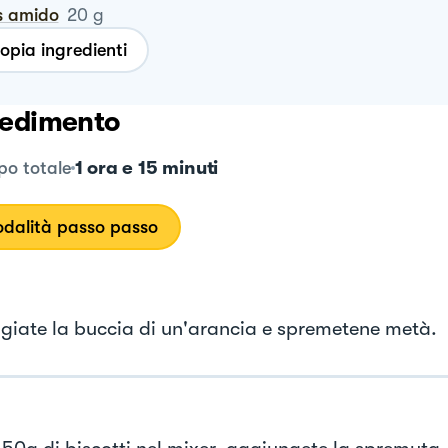
is amido
20
g
opia ingredienti
edimento
1 ora e 15 minuti
o totale
dalità passo passo
giate la buccia di un'arancia e spremetene metà.