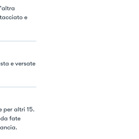
'altra
tacciato e
asta e versate
per altri 15.
dda fate
rancia.