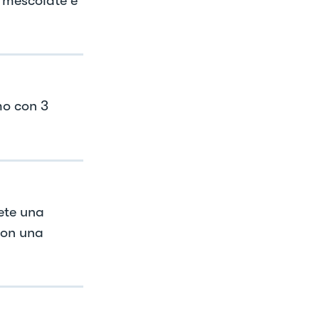
, mescolate e
mo con 3
ete una
 con una