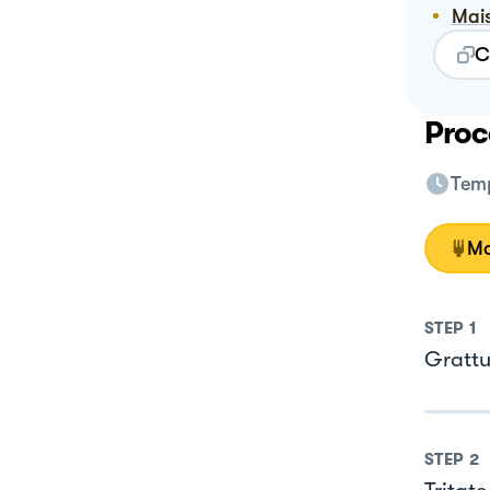
Ma
C
Proc
Temp
Mo
STEP
1
Grattu
STEP
2