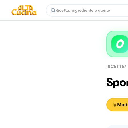
RICETTE
/
Spo
Moda