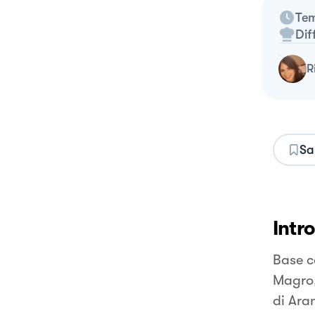
Tem
Dif
Sa
Intr
Base c
Magro,
di Ara