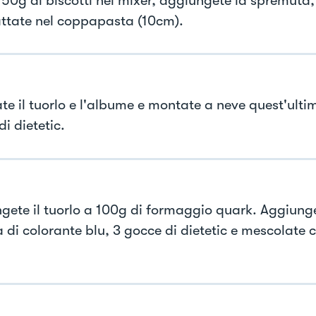
e 50g di biscotti nel mixer, aggiungete la spremuta
tate nel coppapasta (10cm).
te il tuorlo e l'albume e montate a neve quest'ulti
i dietetic.
gete il tuorlo a 100g di formaggio quark. Aggiung
a di colorante blu, 3 gocce di dietetic e mescolate