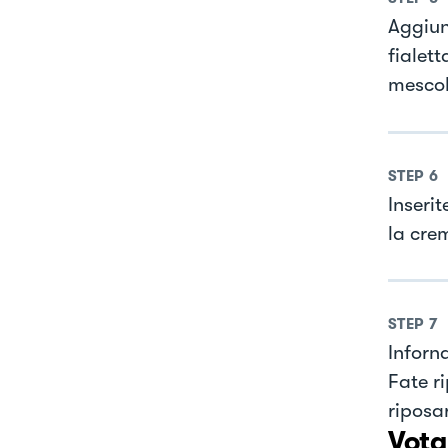
Aggiun
fialet
mescol
STEP
6
Inserit
la cre
STEP
7
Inforna
Fate r
riposar
Vota