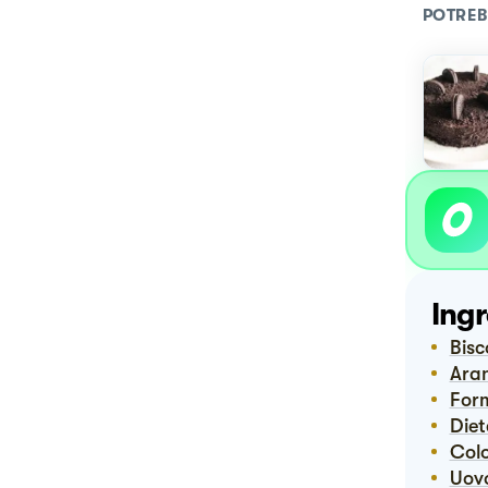
POTREB
Ingr
Bis
Ara
Fo
Die
Co
Uov