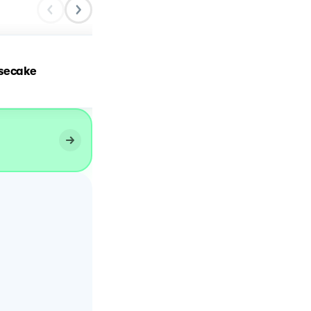
secake
White cheesecake