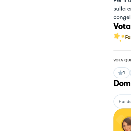
Per il 
sulla 
congela
Vota
Fa
VOTA QU
1
Doma