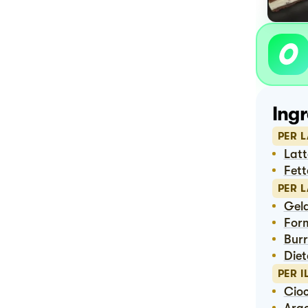
Ingr
PER L
Lat
Fet
PER L
Ge
Fo
Bur
Die
PER I
Ci