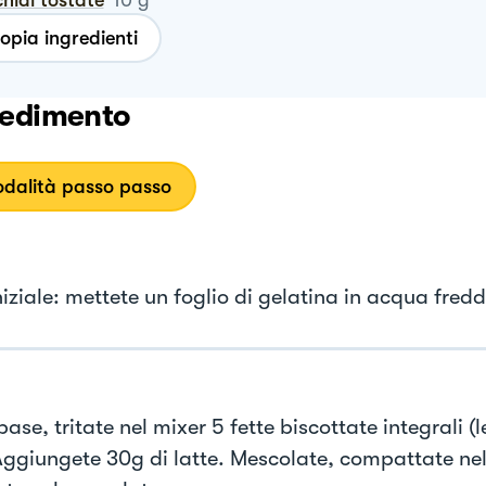
chidi tostate
10
g
opia ingredienti
edimento
dalità passo passo
iziale: mettete un foglio di gelatina in acqua fred
base, tritate nel mixer 5 fette biscottate integrali (
Aggiungete 30g di latte. Mescolate, compattate n