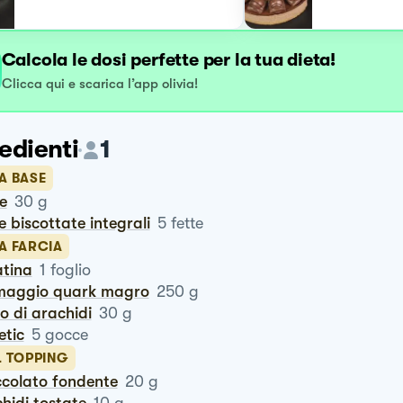
Calcola le dosi perfette per la tua dieta!
Clicca qui e scarica l’app olivia!
edienti
1
A BASE
te
30
g
te biscottate integrali
5
fette
A FARCIA
latina
1
foglio
rmaggio quark magro
250
g
ro di arachidi
30
g
tetic
5
gocce
L TOPPING
occolato fondente
20
g