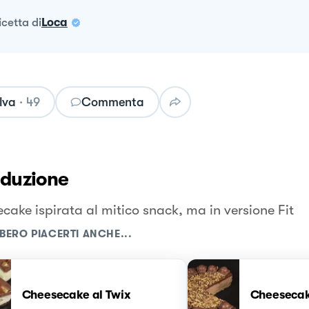
ricetta
di
Loca
lva
·
49
Commenta
oduzione
cake ispirata al mitico snack, ma in versione Fit
BERO PIACERTI ANCHE...
Cheesecake al Twix
Cheesecak