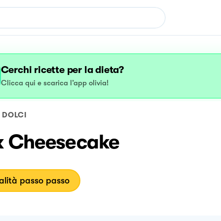
Cerchi ricette per la dieta?
Clicca qui e scarica l’app olivia!
DOLCI
x Cheesecake
lità passo passo