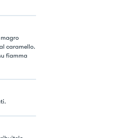
k magro
 al caramello.
 su fiamma
ti.