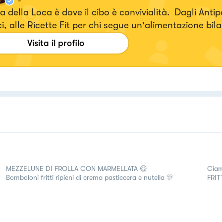
 della Loca è dove il cibo è convivialità. Dagli Antipa
i, alle Ricette Fit per chi segue un'alimentazione bil
ca a domicilio.
Visita il profilo
MEZZELUNE DI FROLLA CON MARMELLATA 😋
Ciam
Bomboloni fritti ripieni di crema pasticcera e nutella 🎊
FRI