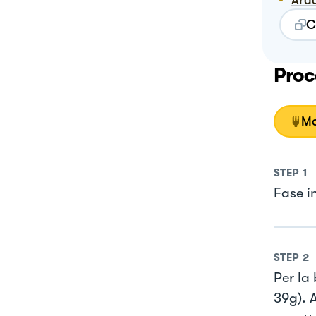
Ara
C
Proc
Mo
STEP
1
Fase in
STEP
2
Per la 
39g). 