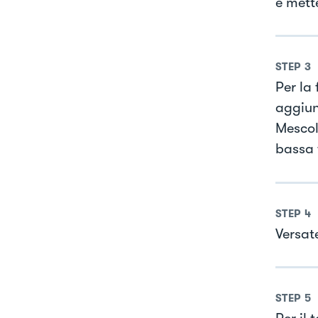
e mett
STEP
3
Per la
aggiun
Mescol
bassa 
STEP
4
Versat
STEP
5