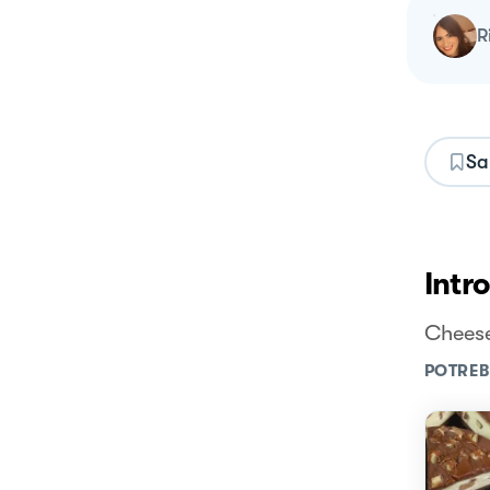
Sa
Intr
Cheese
POTREB