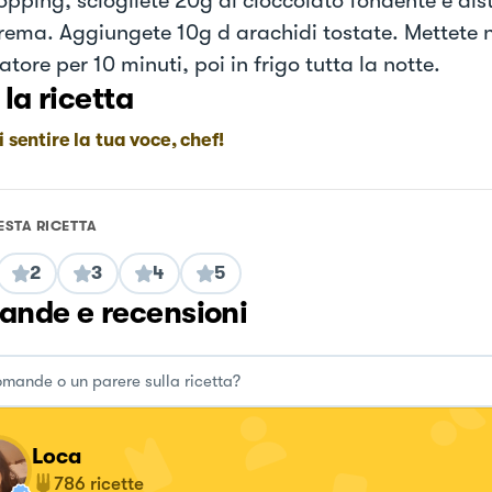
topping, sciogliete 20g di cioccolato fondente e dist
crema. Aggiungete 10g d arachidi tostate. Mettete n
tore per 10 minuti, poi in frigo tutta la notte.
 la ricetta
i sentire la tua voce, chef!
ESTA RICETTA
2
3
4
5
nde e recensioni
Loca
786
ricette