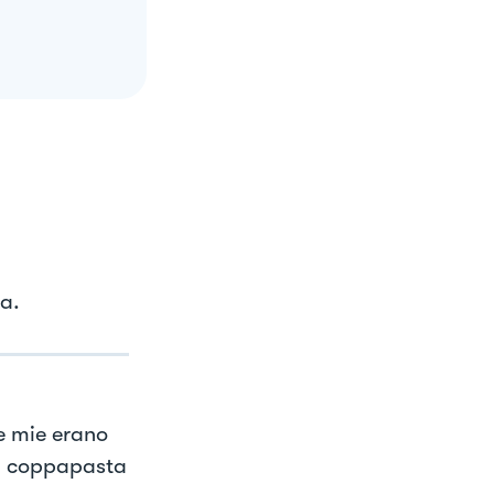
da.
le mie erano
el coppapasta