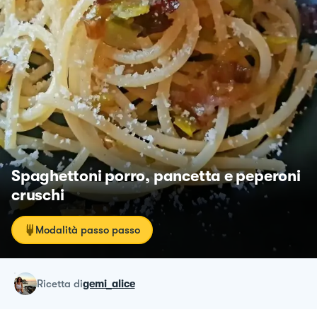
Spaghettoni porro, pancetta e peperoni
cruschi
Modalità passo passo
ricetta
di
gemi_alice