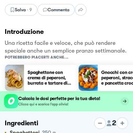
Salva
·
9
Commenta
Introduzione
Una ricetta facile e veloce, che può rendere
speciale anche un semplice pranzo settimanale.
POTREBBERO PIACERTI ANCHE...
Spaghettone con
Gnocchi con cr
crema di peperoni,
peperoni, strac
burrata e tartare di
e pancetta cro
gamberi
Calcola le dosi perfette per la tua dieta!
Clicca qui e scarica l’app olivia!
2
Ingredienti
Spaghettoni
250
g