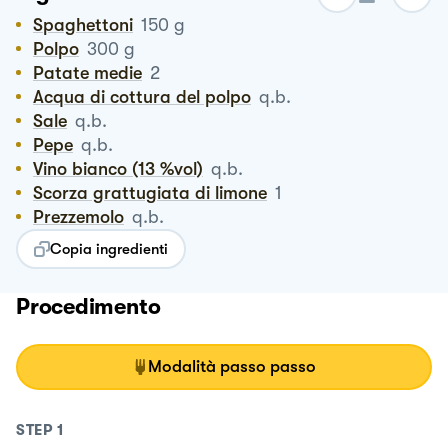
Spaghettoni
150
g
Polpo
300
g
Patate medie
2
Acqua di cottura del polpo
q.b.
Sale
q.b.
Pepe
q.b.
Vino bianco (13 %vol)
q.b.
Scorza grattugiata di limone
1
Prezzemolo
q.b.
Copia ingredienti
Procedimento
Modalità passo passo
STEP
1