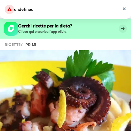
undefined
Cerchi ricette per la dieta?
Clicca qui e scarica l’app olivia!
RICETTE
/
PRIMI