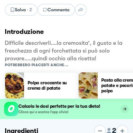
Salva
·
2
Commenta
Introduzione
Difficile descriverli....la cremosita', il gusto e la
freschezza di ogni forchettata si può solo
provare.....quindi occhio alla ricetta!
POTREBBERO PIACERTI ANCHE...
Pasta alla crem
Polpo croccante su
patate e pecor
crema di patate
polpo
Calcola le dosi perfette per la tua dieta!
Clicca qui e scarica l’app olivia!
2
Ingredienti