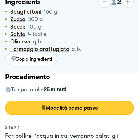
2
Ingredienti
Spaghettoni
160
g
Zucca
300
g
Speck
100
g
Salvia
4
foglie
Olio evo
q.b.
Formaggio grattugiato
q.b.
Copia ingredienti
Procedimento
Tempo totale
25 minuti
Modalità passo passo
STEP
1
Far bollire l'acqua in cui verranno calati gli