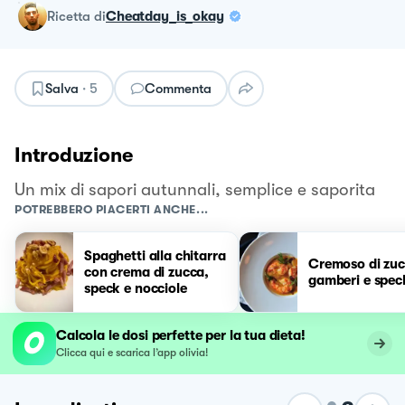
ricetta
di
Cheatday_is_okay
Salva
·
5
Commenta
Introduzione
Un mix di sapori autunnali, semplice e saporita
POTREBBERO PIACERTI ANCHE...
Spaghetti alla chitarra
Cremoso di zuc
con crema di zucca,
gamberi e spec
speck e nocciole
Calcola le dosi perfette per la tua dieta!
Clicca qui e scarica l’app olivia!