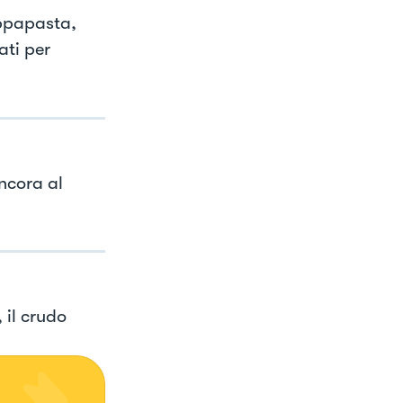
oppapasta,
ati per
ncora al
 il crudo