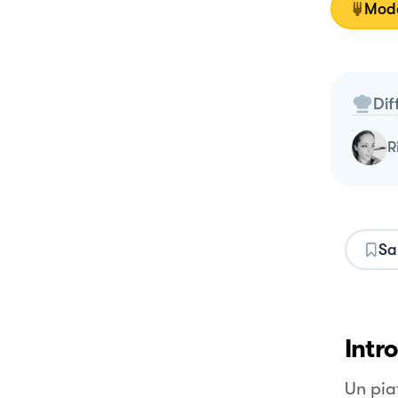
Moda
Dif
Sa
Intr
Un pia