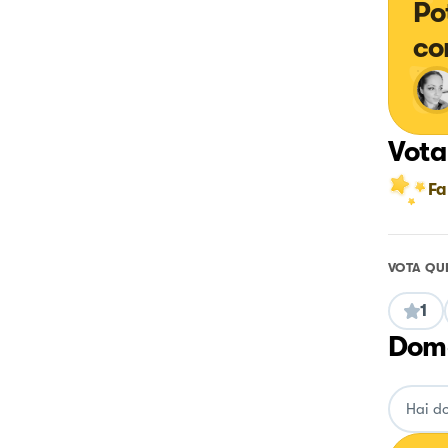
Po
co
Vota
Fa
VOTA QU
1
Doma