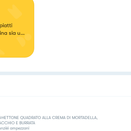
iatti
ina sia una
a💖
GHETTONE QUADRATO ALLA CREMA DI MORTADELLA,
ACCHIO E BURRATA
nzièi ampezzani