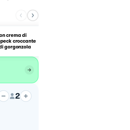
on crema di
Busiate con crema di
speck croccante
pistacchi, stracciatella e
di gorgonzola
crudo di Parma croccant
2