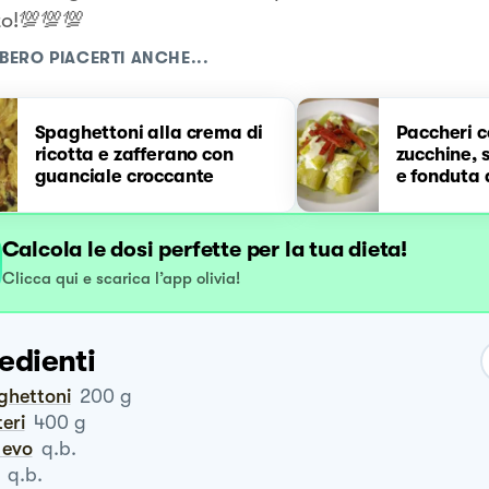
to!💯💯💯
BERO PIACERTI ANCHE...
Spaghettoni alla crema di
Paccheri c
ricotta e zafferano con
zucchine, 
guanciale croccante
e fonduta 
Calcola le dosi perfette per la tua dieta!
Clicca qui e scarica l’app olivia!
edienti
ghettoni
200
g
teri
400
g
o evo
q.b.
q.b.