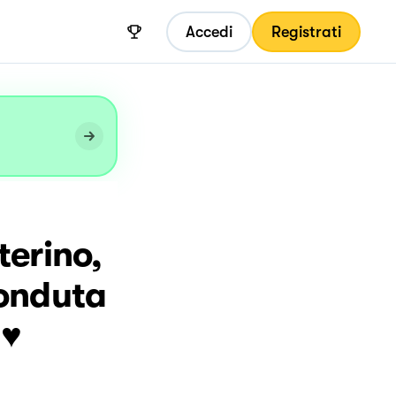
Accedi
Registrati
terino,
fonduta
!♥