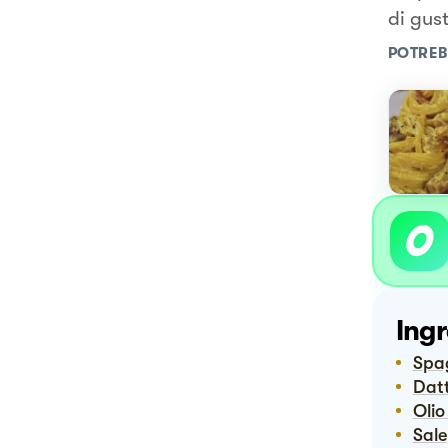
di gus
POTREB
Ingr
Spa
Dat
Oli
Sale