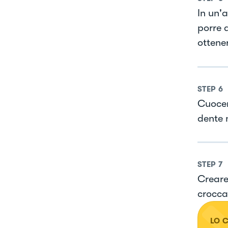
In un'
porre a
ottener
STEP
6
Cuocer
dente 
STEP
7
Creare
crocca
LO 