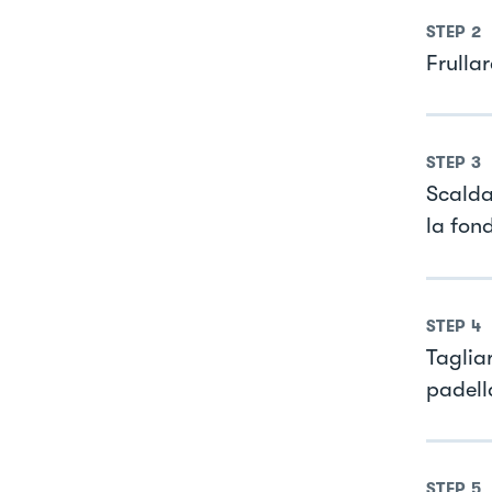
STEP
2
Frulla
STEP
3
Scaldar
la fon
STEP
4
Tagliar
padella
STEP
5