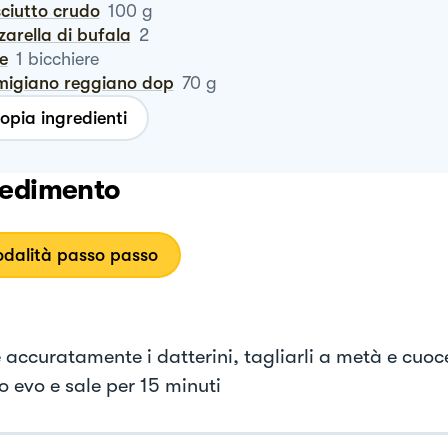
sciutto crudo
100
g
zzarella di bufala
2
te
1
bicchiere
rmigiano reggiano dop
70
g
opia ingredienti
edimento
dalità passo passo
 accuratamente i datterini, tagliarli a metà e cuoce
o evo e sale per 15 minuti