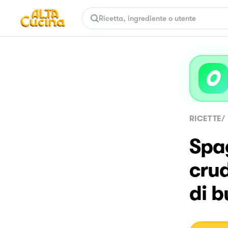
RICETTE
/
Spag
cru
di b