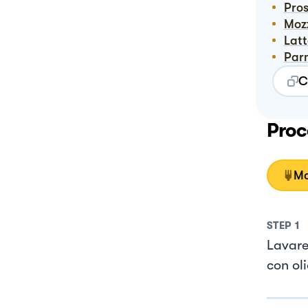
Pro
Mo
Lat
Pa
C
Proc
Mo
STEP
1
Lavare
con oli