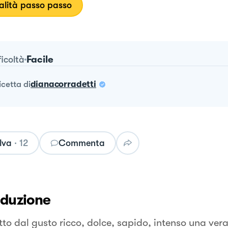
lità passo passo
Facile
ficoltà
ricetta
di
dianacorradetti
lva
·
12
Commenta
oduzione
tto dal gusto ricco, dolce, sapido, intenso una ver