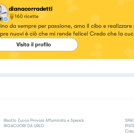
dianacorradetti
160
ricette
no da sempre per passione, amo il cibo e realizzare p
re nuovi è ciò che mi rende felice! Credo che la cuc
e espressioni artistiche più densa di amore che esist
Visita il profilo
ps://www.instagram.com/dianacor14/
Risotto Zucca Provola Affumicata e Speack
SPA
RIGACUORI DA URLO
PIST
Casu