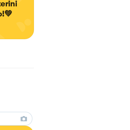
erini 
o!💚