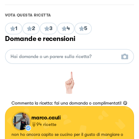
VOTA QUESTA RICETTA
1
2
3
4
5
Domande e recensioni
Commenta la ricetta: fai una domanda o complimentati! 😋
marco.cauli
94
ricette
non ho ancora capito se cucino per il gusto di mangiare o