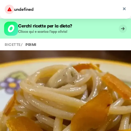
undefined
Cerchi ricette per la dieta?
Clicca qui e scarica l’app olivia!
RICETTE
/
PRIMI