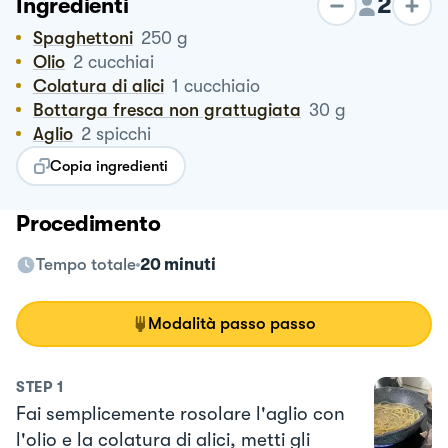
2
Ingredienti
Spaghettoni
250
g
Olio
2
cucchiai
Colatura di alici
1
cucchiaio
Bottarga fresca non grattugiata
30
g
Aglio
2
spicchi
Copia ingredienti
Procedimento
Tempo totale
20 minuti
Modalità passo passo
STEP
1
Fai semplicemente rosolare l'aglio con
l'olio e la colatura di alici, metti gli