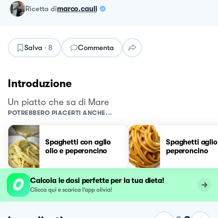
ricetta
di
marco.cauli
Salva
·
8
Commenta
Introduzione
Un piatto che sa di Mare
POTREBBERO PIACERTI ANCHE...
Spaghetti con aglio
Spaghetti aglio,
olio e peperoncino
peperoncino
Calcola le dosi perfette per la tua dieta!
Clicca qui e scarica l’app olivia!