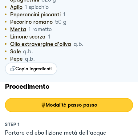
Aglio
1
spicchio
Peperoncini piccanti
1
Pecorino romano
50
g
Menta
1
rametto
Limone scorza
1
Olio extravergine d'oliva
q.b.
Sale
q.b.
Pepe
q.b.
Copia ingredienti
Procedimento
Modalità passo passo
STEP
1
Portare ad ebollizione metà dell'acqua