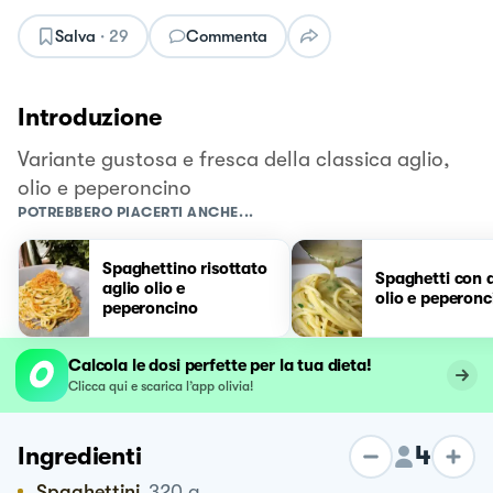
Salva
·
29
Commenta
Introduzione
Variante gustosa e fresca della classica aglio,
olio e peperoncino
POTREBBERO PIACERTI ANCHE...
Spaghettino risottato
Spaghetti con a
aglio olio e
olio e peperonc
peperoncino
Calcola le dosi perfette per la tua dieta!
Clicca qui e scarica l’app olivia!
4
Ingredienti
Spaghettini
320
g