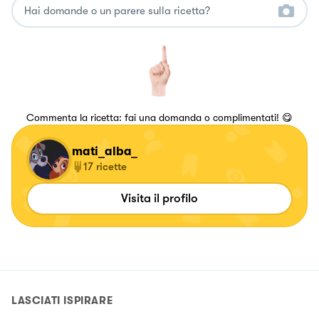
Commenta la ricetta: fai una domanda o complimentati! 😋
mati_alba_
17
ricette
Visita il profilo
LASCIATI ISPIRARE