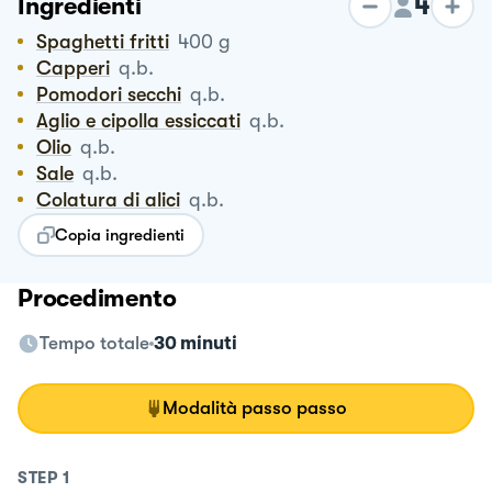
4
Ingredienti
Spaghetti fritti
400
g
Capperi
q.b.
Pomodori secchi
q.b.
Aglio e cipolla essiccati
q.b.
Olio
q.b.
Sale
q.b.
Colatura di alici
q.b.
Copia ingredienti
Procedimento
Tempo totale
30 minuti
Modalità passo passo
STEP
1