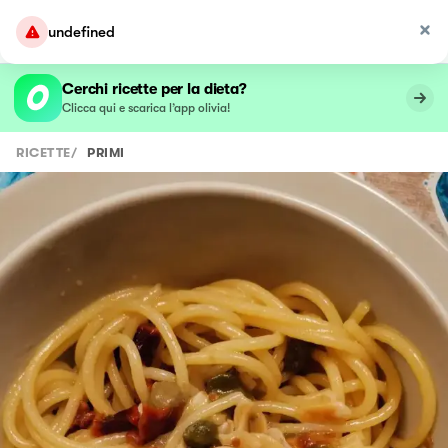
undefined
Cerchi ricette per la dieta?
Clicca qui e scarica l’app olivia!
RICETTE
/
PRIMI