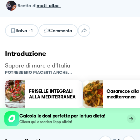
ricetta
di
mati_alba_
Salva
·
1
Commenta
Introduzione
Sapore di mare e d'Italia
POTREBBERO PIACERTI ANCHE...
FRISELLE INTEGRALI
Casarecce alla
ALLA MEDITERRANEA
mediterranea
Calcola le dosi perfette per la tua dieta!
Clicca qui e scarica l’app olivia!