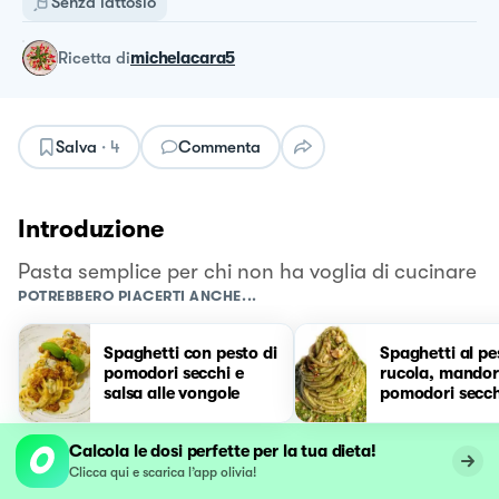
Senza lattosio
ricetta
di
michelacara5
Salva
·
4
Commenta
Introduzione
Pasta semplice per chi non ha voglia di cucinare
POTREBBERO PIACERTI ANCHE...
Spaghetti con pesto di
Spaghetti al pe
pomodori secchi e
rucola, mandor
salsa alle vongole
pomodori secch
Calcola le dosi perfette per la tua dieta!
Clicca qui e scarica l’app olivia!