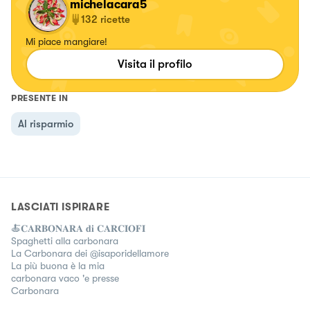
michelacara5
132
ricette
Mi piace mangiare!
Visita il profilo
PRESENTE IN
Al risparmio
LASCIATI ISPIRARE
🍝𝐂𝐀𝐑𝐁𝐎𝐍𝐀𝐑𝐀 𝐝𝐢 𝐂𝐀𝐑𝐂𝐈𝐎𝐅𝐈
Spaghetti alla carbonara
La Carbonara dei @isaporidellamore
La più buona è la mia
carbonara vaco 'e presse
Carbonara