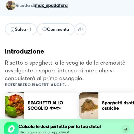
ricetta
di
max_spadafora
Salva
·
1
Commenta
Introduzione
Risotto o spaghetti allo scoglio dalla cremosità
avvolgente e sapore intenso di mare che vi
conquisterà al primo assaggio.
POTREBBERO PIACERTI ANCHE...
SPAGHETTI ALLO
Spaghetti risott
SCOGLIO 🐟🐟
ostriche
Calcola le dosi perfette per la tua dieta!
Clicca qui e scarica l’app olivia!