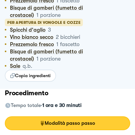
Prezzemolo fresco
1
fascetto
Bisque di gamberi (fumetto di
crostacei)
1
porzione
PER APERTURA DI VONGOLE E COZZE
Spicchi d'aglio
3
Vino bianco secco
2
bicchieri
Prezzemolo fresco
1
fascetto
Bisque di gamberi (fumetto di
crostacei)
1
porzione
Sale
q.b.
Copia ingredienti
Procedimento
Tempo totale
1 ora e 30 minuti
Modalità passo passo