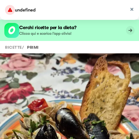
undefined
Cerchi ricette per la dieta?
Clicca qui e scarica l’app olivia!
RICETTE
/
PRIMI