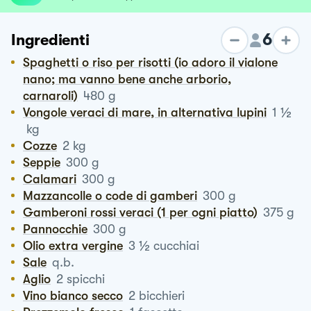
6
Ingredienti
Spaghetti o riso per risotti (io adoro il vialone
nano; ma vanno bene anche arborio,
carnaroli)
480
g
½
Vongole veraci di mare, in alternativa lupini
1
kg
Cozze
2
kg
Seppie
300
g
Calamari
300
g
Mazzancolle o code di gamberi
300
g
Gamberoni rossi veraci (1 per ogni piatto)
375
g
Pannocchie
300
g
½
Olio extra vergine
3
cucchiai
Sale
q.b.
Aglio
2
spicchi
Vino bianco secco
2
bicchieri