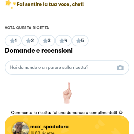
Fai sentire la tua voce, chef!
VOTA QUESTA RICETTA
1
2
3
4
5
Domande e recensioni
Commenta la ricetta: fai una domanda o complimentati! 😋
max_spadafora
83
ricette