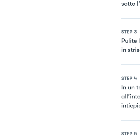
sotto 
STEP
3
Pulite
in stri
STEP
4
In un 
all’int
intiepi
STEP
5