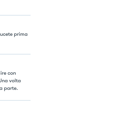
ducete prima
ire con
 Una volta
da parte.