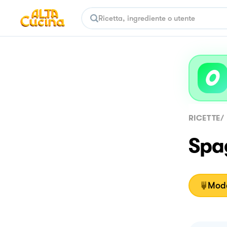
RICETTE
/
Spag
Moda