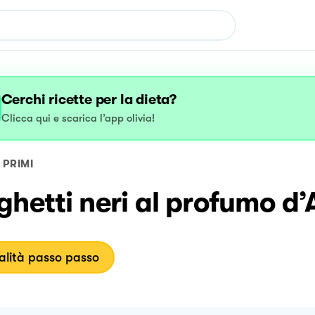
Cerchi ricette per la dieta?
Clicca qui e scarica l’app olivia!
PRIMI
hetti neri al profumo d’
lità passo passo