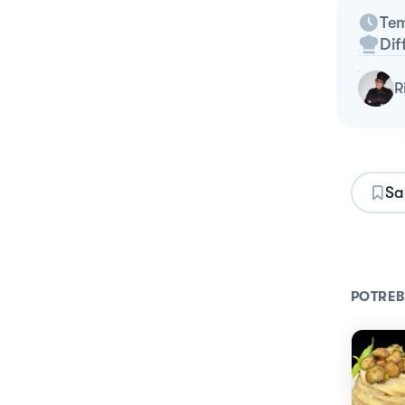
Tem
Dif
Sa
POTREB