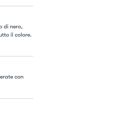
o di nero,
to il colore.
verate con