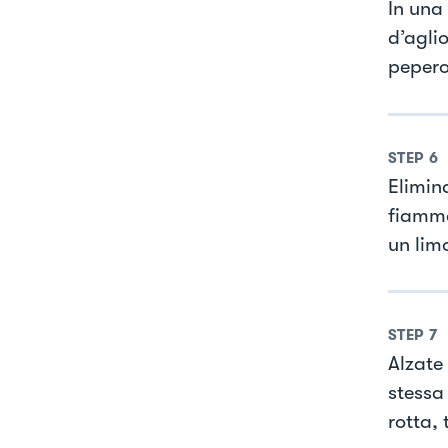
In una
d’agli
pepero
STEP
6
Elimina
fiamma
un lim
STEP
7
Alzate 
stessa
rotta,