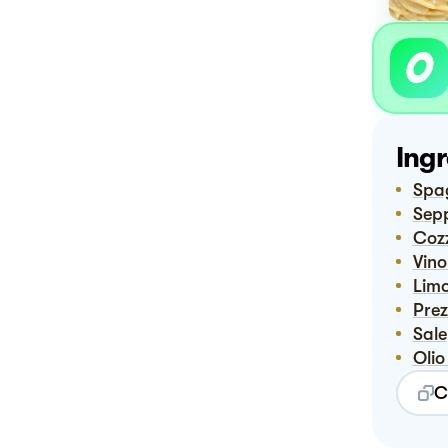
Ingr
Spa
Sep
Coz
Vin
Lim
Pre
Sale
Oli
C