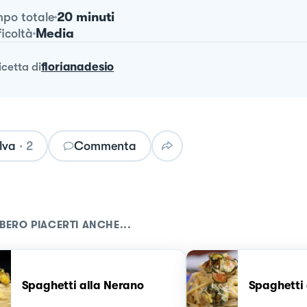
20 minuti
po totale
Media
ficoltà
ricetta
di
florianadesio
lva
·
2
Commenta
BERO PIACERTI ANCHE...
Spaghetti alla Nerano
Spaghetti 