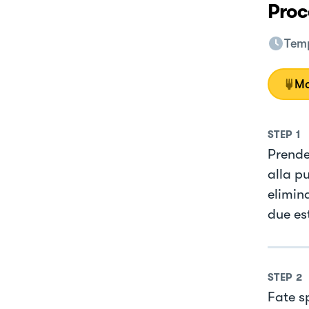
Proc
Temp
Mo
STEP
1
Prendet
alla pu
elimina
due es
STEP
2
Fate s