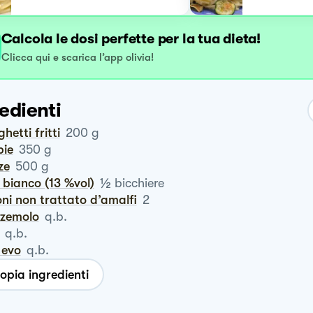
Calcola le dosi perfette per la tua dieta!
Clicca qui e scarica l’app olivia!
edienti
ghetti fritti
200
g
pie
350
g
ze
500
g
½
o bianco (13 %vol)
bicchiere
oni non trattato d’amalfi
2
zzemolo
q.b.
q.b.
o evo
q.b.
opia ingredienti