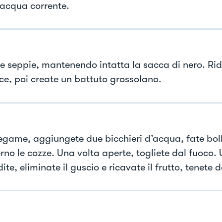
l’acqua corrente.
 le seppie, mantenendo intatta la sacca di nero. Ri
sce, poi create un battuto grossolano.
tegame, aggiungete due bicchieri d’acqua, fate boll
erno le cozze. Una volta aperte, togliete dal fuoco.
dite, eliminate il guscio e ricavate il frutto, tenete 