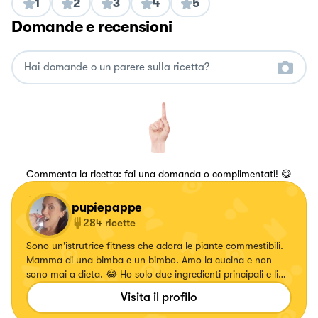
1
2
3
4
5
Domande e recensioni
Commenta la ricetta: fai una domanda o complimentati! 😋
pupiepappe
284
ricette
Sono un'istrutrice fitness che adora le piante commestibili.
Mamma di una bimba e un bimbo. Amo la cucina e non
sono mai a dieta. 😂 Ho solo due ingredienti principali e li
ritrovo in questa frase delle favole... "Basta un po' di
Visita il profilo
fantasia e di bontà" Se cerchi qualcosa di diverso mi hai
trovato! 🤗