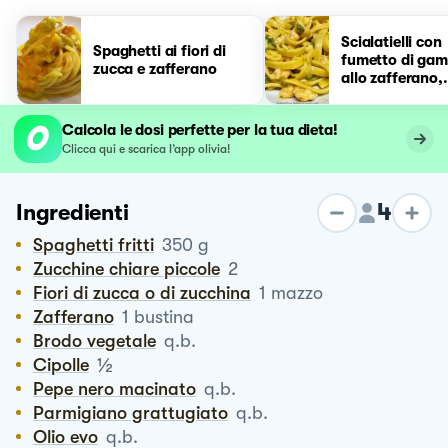
Scialatielli con
Spaghetti ai fiori di
fumetto di gam
zucca e zafferano
allo zafferano,
gamberi, zucch
fiori di zucca
Calcola le dosi perfette per la tua dieta!
Clicca qui e scarica l’app olivia!
4
Ingredienti
Spaghetti fritti
350
g
Zucchine chiare piccole
2
Fiori di zucca o di zucchina
1
mazzo
Zafferano
1
bustina
Brodo vegetale
q.b.
½
Cipolle
Pepe nero macinato
q.b.
Parmigiano grattugiato
q.b.
Olio evo
q.b.