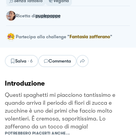
Senza lattosio
Vegana
ricetta
di
pupiepappe
Partecipa alla challenge
"
Fantasia zafferano
"
Salva
·
6
Commenta
Introduzione
Questi spaghetti mi piacciono tantissimo e
quando arriva il periodo di fiori di zucca e
zucchine è uno dei primi che faccio molto
volentieri. È cremosa, saporitissima. Lo
zafferano da un tocco di magia!
POTREBBERO PIACERTI ANCHE...