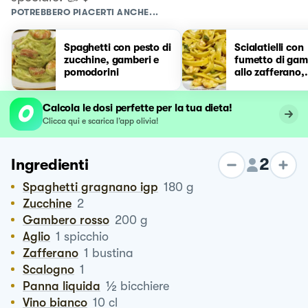
POTREBBERO PIACERTI ANCHE...
Spaghetti con pesto di
Scialatielli con
zucchine, gamberi e
fumetto di gam
pomodorini
allo zafferano,
gamberi, zucch
fiori di zucca
Calcola le dosi perfette per la tua dieta!
Clicca qui e scarica l’app olivia!
2
Ingredienti
Spaghetti gragnano igp
180
g
Zucchine
2
Gambero rosso
200
g
Aglio
1
spicchio
Zafferano
1
bustina
Scalogno
1
½
Panna liquida
bicchiere
vino bianco
10
cl