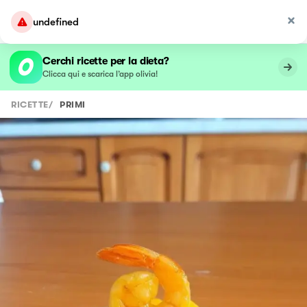
undefined
Cerchi ricette per la dieta?
Clicca qui e scarica l’app olivia!
RICETTE
/
PRIMI