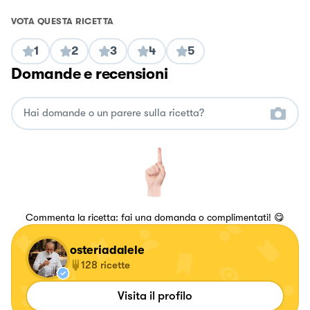
VOTA QUESTA RICETTA
1
2
3
4
5
Domande e recensioni
Commenta la ricetta: fai una domanda o complimentati! 😋
osteriadalele
128
ricette
Visita il profilo